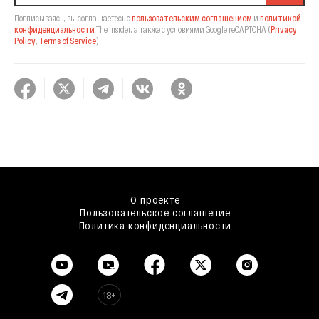
Подписываясь, вы соглашаетесь с
пользовательским соглашением
и
политикой
конфиденциальности
The Insider,
а также с условиями Google reCAPTCHA
(
Privacy
Policy
,
Terms of Service
).
О проекте
Пользовательское соглашение
Политика конфиденциальности
18+