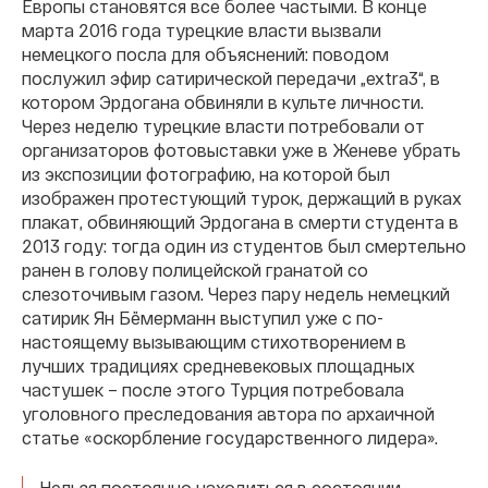
Европы становятся все более частыми. В конце
марта 2016 года турецкие власти вызвали
немецкого посла для объяснений: поводом
послужил эфир сатирической передачи „extra3“, в
котором Эрдогана обвиняли в культе личности.
Через неделю турецкие власти потребовали от
организаторов фотовыставки уже в Женеве убрать
из экспозиции фотографию, на которой был
изображен протестующий турок, держащий в руках
плакат, обвиняющий Эрдогана в смерти студента в
2013 году: тогда один из студентов был смертельно
ранен в голову полицейской гранатой со
слезоточивым газом. Через пару недель немецкий
сатирик Ян Бёмерманн выступил уже с по-
настоящему вызывающим стихотворением в
лучших традициях средневековых площадных
частушек – после этого Турция потребовала
уголовного преследования автора по архаичной
статье «оскорбление государственного лидера».
Нельзя постоянно находиться в состоянии