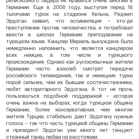
религиозного лидера не нравился очень многим в
Германии. Еще в 2008 году, выступая перед 16
тысячами турок на стадионе Кельна, Реджеп
Эрдоган заявил, что ассимиляция – это-де
преступление против человечества, и потребовал
ввести в школах Германии преподавание на
турецком языке. Канцлер Меркель вынуждена была
немедленно напомнить, что является канцлером
всех немцев, в том числе и турецкого
происхождения. Однако как русскоязычные жители
Германии часто взахлеб смотрят передачи
российского телевидения, так и немецкие турки
порой сильнее, чем их бывшие соотечественники,
любят авторитарного Эрдогана. А тот не прочь
пользоваться подобной поддержкой – которая
очень важна на выборах, когда турецкая община
Германии, более консервативная, чем многие
жители Турции, стабильно дают Эрдогану нужные
голоса – так что часть турецкой общины Германии
и президент Эрдоган уже много лет танцуют
странный танец любви на расстоянии.