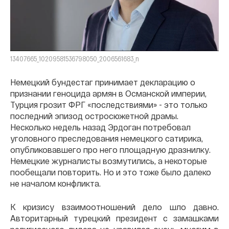
13407665_10209581536798050_2006561683_n
Немецкий бундестаг принимает декларацию о
признании геноцида армян в Османской империи,
Турция грозит ФРГ «последствиями» - это только
последний эпизод остросюжетной драмы.
Несколько недель назад Эрдоган потребовал
уголовного преследования немецкого сатирика,
опубликовавшего про него площадную дразнилку.
Немецкие журналисты возмутились, а некоторые
пообещали повторить. Но и это тоже было далеко
не началом конфликта.
К кризису взаимоотношений дело шло давно.
Авторитарный турецкий президент с замашками