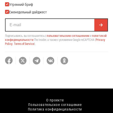
Подпишитесь на нашу Email-рассылку
Утренний бриф
Еженедельный дайджест
Подписываясь, вы соглашаетесь с
пользовательским соглашением
и
политикой
конфиденциальности
The Insider,
а также с условиями Google reCAPTCHA
(
Privacy
Policy
,
Terms of Service
).
О проекте
Пользовательское соглашение
Политика конфиденциальности