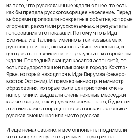
из того, что русскоязычные ждали от нее, то есть
как бы предала русскоговорящее население. Перед
выборами произошли конкретные события, которые
огорчили, разозлили русскоязычных, и результаты
голосования это показали. Потому что в Ида-
Вирумаа и в Таллине, именно в так называемых
русских регионах, активность была маленькая, и
центристы получили не тот результат, который они
ждали. Последний скандал касался эстонской, то
есть государственной гимназии в городе Кохтла-
Ярве, который находится в Ида-Вирумаа (северо-
восток Эстонии). И премьер-министр, и министр
образования, которые были центристами, очень
напортачили: выдавали очень неясные месседжи
как эстонцам, так и русским насчет того, будет ли
эта гимназия стопроцентно эстонская, эстонско-
русская смешанная или чисто русская.
И еще немаловажно, и все оппоненты поднимали
этот вопрос, и просто критики, — центристы