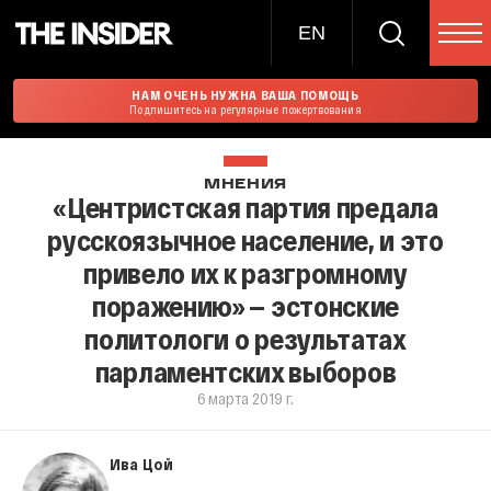
EN
НАМ ОЧЕНЬ НУЖНА ВАША ПОМОЩЬ
Подпишитесь на регулярные пожертвования
МНЕНИЯ
«Центристская партия предала
русскоязычное население, и это
привело их к разгромному
поражению» — эстонские
политологи о результатах
парламентских выборов
6 марта 2019 г.
Ива Цой