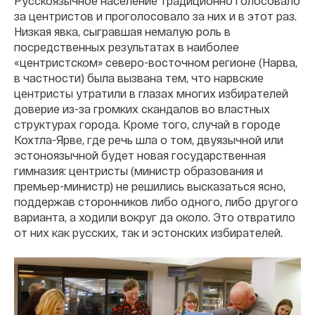
Русскоязычное население традиционно голосовало
за центристов и проголосовало за них и в этот раз.
Низкая явка, сыгравшая немалую роль в
посредственных результатах в наиболее
«центристском» северо-восточном регионе (Нарва,
в частности) была вызвана тем, что нарвские
центристы утратили в глазах многих избирателей
доверие из-за громких скандалов во властных
структурах города. Кроме того, случай в городе
Кохтла-Ярве, где речь шла о том, двуязычной или
эстоноязычной будет новая государственная
гимназия: центристы (министр образования и
премьер-министр) не решились высказаться ясно,
поддержав сторонников либо одного, либо другого
варианта, а ходили вокруг да около. Это отвратило
от них как русских, так и эстонских избирателей.