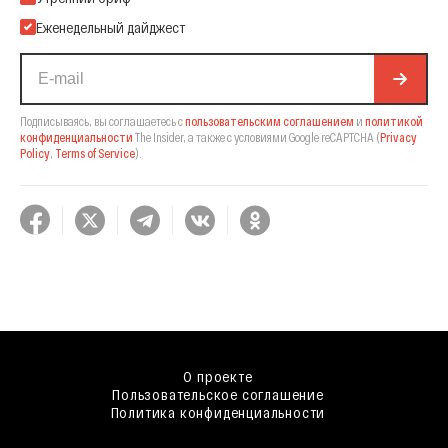
Еженедельный дайджест
Подписываясь, вы соглашаетесь с
пользовательским соглашением
и
политикой
конфиденциальности
The Insider,
а также с условиями Google reCAPTCHA
(
Privacy
Policy
,
Terms of Service
).
О проекте
Пользовательское соглашение
Политика конфиденциальности