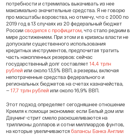
потребности и стремилась выкачивать из нее
максимально значительные средства. Я не говорю
про масштабы воровства, но отмечу, что
с 2000 по
2019 год в 13 случаях из 20 федеральный бюджет
России
сводился с профицитом
, что стало редким в
мире достижением. При этом и в кризисы власти не
допускали существенного использования
кредитных инструментов, предпочитая тратить
часть накопленных резервов:
сейчас
государственный долг
составляет
14,4 трлн
рублей
или около 13,5% ВВП, а
резервы, включая
непотраченные средства федерального и
региональных бюджетов на счетах казначейства,
—
17,7 трлн рублей
или около 16,9% ВВП.
Этот подход определяет сегодняшнее отношение
Кремля к помощи экономике: если Белый дом или
Даунинг-стрит смело раскошеливаются на
триллионы долларов и сотни миллиардов фунтов,
на которые увеличиваются
балансы Банка Англии