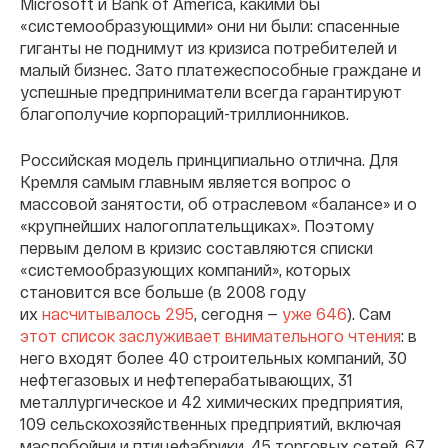
Microsoft и Bank of America, какими бы
«системообразующими» они ни были: спасенные
гиганты не поднимут из кризиса потребителей и
малый бизнес. Зато платежеспособные граждане и
успешные предприниматели всегда гарантируют
благополучие корпораций-триллионников.
Российская модель принципиально отлична. Для
Кремля самым главным является вопрос о
массовой занятости, об отраслевом «балансе» и о
«крупнейших налогоплательщиках». Поэтому
первым делом в кризис составляются списки
«системообразующих компаний», которых
становится все больше (
в 2008 году
их
насчитывалось 295
, сегодня —
уже 646
). Сам
этот список заслуживает внимательного чтения
: в
него входят более 40 строительных компаний, 30
нефтегазовых и нефтеперабатывающих, 31
металлургическое и 42 химических предприятия,
109 сельскохозяйственных предприятий, включая
маслобойни и птицефабрики, 45 торговых сетей, 67