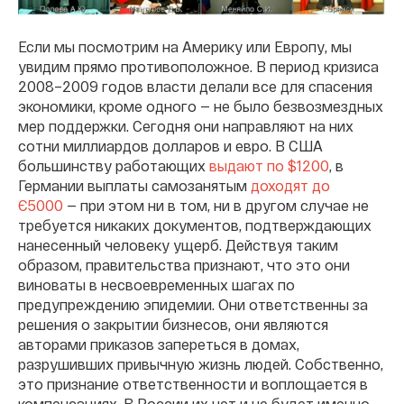
Если мы посмотрим на Америку или Европу, мы
увидим прямо противоположное. В период кризиса
2008–2009 годов власти делали все для спасения
экономики, кроме одного — не было безвозмездных
мер поддержки. Сегодня они направляют на них
сотни миллиардов долларов и евро. В
США
большинству работающих
выдают по $1200
,
в
Германии выплаты самозанятым
доходят до
Є5
000
— при этом ни в том, ни в другом случае не
требуется никаких документов, подтверждающих
нанесенный человеку ущерб. Действуя таким
образом, правительства признают, что это они
виноваты в несвоевременных шагах по
предупреждению эпидемии. Они ответственны за
решения о закрытии бизнесов, они являются
авторами приказов запереться в домах,
разрушивших привычную жизнь людей. Собственно,
это признание ответственности и воплощается в
компенсациях. В России их нет и не будет именно