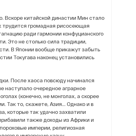
о. Вскоре китайской династии Мин стало
так трудится громадная рисосеющая
тагнацию ради гармонии конфуцианского
и. Это не столько сила традиции,
сти. В Японии вообще прикажут забыть
астии Токугава наконец установились
дки. После хаоса повсюду начинался
не наступало очередное аграрное
голах (конечно, не монголах, а скорее
 Так то, скажете, Азия... Однако и в
ва, которые так удачно захватили
прибавили также доходы из Африки и
о пороховые империи, религиозная
логов в имперскую казну.