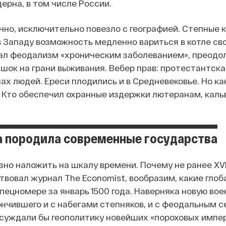
ерна, в том числе России.
ечно, исключительно повезло с географией. Степные 
 Западу возможность медленно вариться в котле св
ал феодализм «хроническим заболеванием», преодол
шок на грани выживания. Вебер прав: протестантска
шах людей. Ереси плодились и в Средневековье. Но к
 Кто обеспечил охранные издержки лютеранам, каль
а породила современные государства
но наложить на шкалу времени. Почему не ранее XVI 
твовал журнал The Economist, вообразим, какие гло
спецномере за январь 1500 года. Наверняка новую во
ончившего и с набегами степняков, и с феодальным 
суждали бы геополитику новейших «пороховых импер