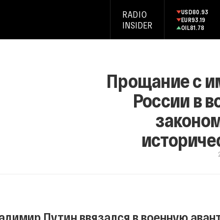
USD
80.93
RADIO
EUR
93.19
INSIDER
OIL
81.78
Прощание с и
России в в
законом
историче
адимир Путин ввязался в военную аван