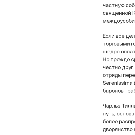
частную соб
священной К
междоусобиц
Если все де
торговыми г
щедро оплат
Но прежде с
честно друг
отряды пере
Serenissima
баронов-граб
Чарльз Тилл
путь, основ
более распр
дворянство 