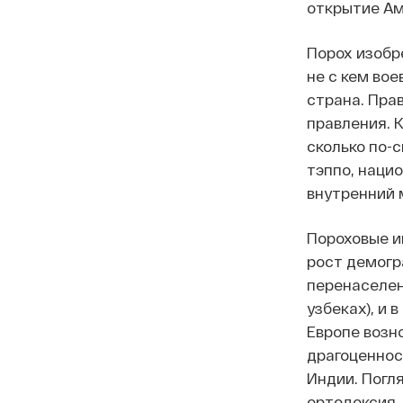
открытие Ам
Порох изобр
не с кем во
страна. Пра
правления. 
сколько по-
тэппо, наци
внутренний 
Пороховые и
рост демогр
перенаселен
узбеках), и 
Европе возн
драгоценнос
Индии. Погл
ортодоксия,