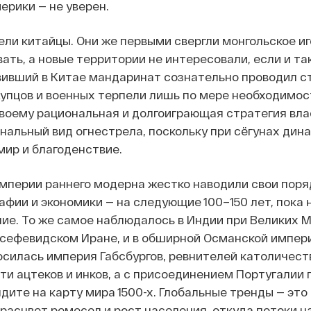
ерики — не уверен.
ели китайцы. Они же первыми свергли монгольское иг
евать, а новые территории не интересовали, если и 
вивший в Китае мандаринат сознательно проводил с
Купцов и военных терпели лишь по мере необходимост
своему рациональная и долгоиграющая стратегия вла
ональный вид огнестрела, поскольку при сёгунах дин
мир и благоденствие.
мперии раннего модерна жестко наводили свои поря
афии и экономики — на следующие 100–150 лет, пока 
ие. То же самое наблюдалось в Индии при Великих Мо
в сефевидском Иране, и в обширной Османской империи.
осилась империя Габсбургов, ревнителей католичест
ти ацтеков и инков, а с присоединением Португалии 
ядите на карту мира 1500-х. Глобальные тренды — эт
 расцвет ремесел и рост населения, откуда потоки на