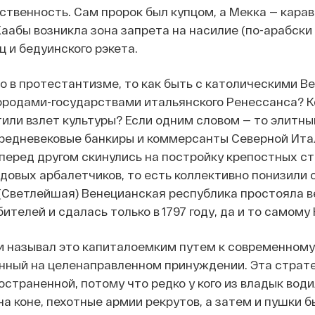
ственность. Сам пророк был купцом, а Мекка — карав
аабы возникла зона запрета на насилие (по-арабски 
 и бедуинского рэкета.
ло в протестантизме, то как быть с католическими В
ородами-государствами итальянского Ренессанса? К
или взлет культуры? Если одним словом — то элитный
редневековые банкиры и коммерсанты Северной Ита
 перед другом скинулись на постройку крепостных с
довых арбалетчиков, то есть коллективно понизили 
 (Светлейшая) Венецианская республика простояла в
ителей и сдалась только в 1797 году, да и то самом
и называл это капиталоемким путем к современному 
анный на целенаправленном принуждении. Эта страте
остраненной, потому что редко у кого из владык вод
на коне, пехотные армии рекрутов, а затем и пушки 