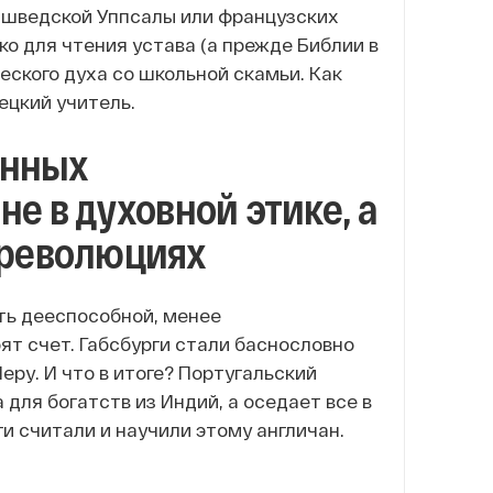
 шведской Уппсалы или французских
ко для чтения устава (а прежде Библии в
еского духа со школьной скамьи. Как
ецкий учитель.
енных
е в духовной этике, а
 революциях
сть дееспособной, менее
ят счет. Габсбурги стали баснословно
еру. И что в итоге? Португальский
 для богатств из Индий, а оседает все в
и считали и научили этому англичан.