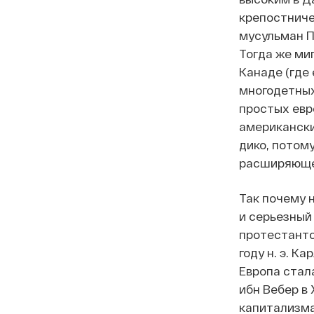
крепостниче
мусульман П
Тогда же ми
Канаде (где 
многодетных
простых евр
американски
дико, потому
расширяюще
Так почему 
и серьезный
протестантс
году н. э. К
Европа стал
ибн Вебер в 
капитализма