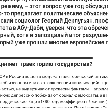
о режиму, — этот вопрос уже год обсуж
то-то предлагает политические объяснен
ский социолог Георгий Дерлугьян, про
ета в Абу-Даби, уверен, что эта обреч
рный, хотя и запоздалый итог разрушени
торый уже прошли многие европейские 
деляет траекторию государства?
СР в России вошел в моду «антиисторический анти
 об извечном или о «столкновении цивилизаций», гд
счастью, не выдерживают проверки фактами. Например
ликую депрессию побеждают социал-демократы, а в
 нордические. Еще в 1780 году коэффициент Джинни 
тском королевстве, откуда, кстати, Петр І списал Та