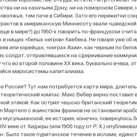
ства ни на казачьем Дону, ни на поморском Севере, 
оволжья, тем паче в Сибири. Зато его пережитки сох
грантов в американскую Миннесоту звали «шведской 
еще в мире?) до 1950-х говорить по-французски счит
 и нищих «белых негров» Квебека. Не говоря уже об 
еев или корейцах, «неграх Азии», как черным по бел
х солдат, отправлявшихся на сдерживание коммунизм
 что во второй половине ХХ века, буквально вчера, э
йся миросистемы капитализма.
не Россия? Тут нам потребуется карта мира, длитель
 теоретический компас. Макс Вебер верно поставил в
кой этикой. Как острил чешско-британский теоретик 
арл Мартелл с воинством франков не остановили араб
а мусульманской, ее история, конечно, повернулась
XIV веке от Хиджры (или 1905 году от Р. Х.) опублико
». Было такое пуританское течение в исламе, единс