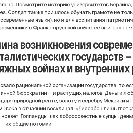
льно. Посмотрите историю университетов Берлина,
les. Солдат также пришлось обучать грамоте не толь
 современные языки), но и для воспитания патриотич
временники о Франко-прусской войне, ее выиграл нем
ина возникновения соврем
талистических государств — н
тяжных войнах и внутренних
бовало рациональной организации государства, то е
анной бюрократии — и растущих налогов. Деньги люб
даря природной ренте, золоту и серебру Мексики и П
II века в отчаянии восклицал: «Лиссабон лишь глотка
 чреве». Голландцы, как добросовестные купцы, деньг
— их общие потомки.