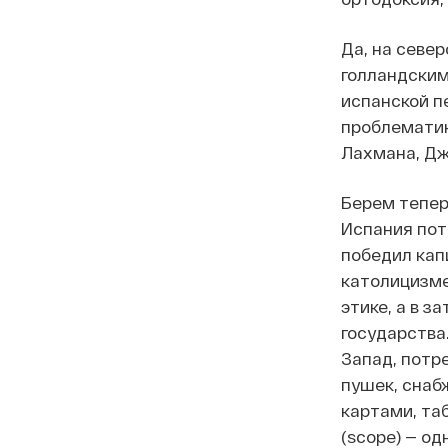
Да, на севе
голландским
испанской пе
проблематик
Лахмана, Дж
Берем тепер
Испания поте
победил кап
католицизме
этике, а в 
государства
Запад, потр
пушек, снаб
картами, та
(scope) — о