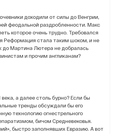
кочевники доходили от силы до Венгрии,
оей феодальной раздробленности. Макс
еть которое очень трудно. Требовался
я Реформация стала таким шоком, и не
ак до Мартина Лютера не добралась
винистам и прочим англиканам?
века, а далее столь бурно? Если бы
бальные тренды обсуждали бы его
енную технологию огнестрельного
сепаратизмом, бичом Средневековья.
ий», быстро заполнявших Евразию. А вот