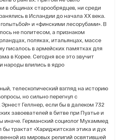
ни в общинах старообрядцев, ни среди
ранялись в Исландии до начала ХХ века.
голытьбой» и «финскими лесорубами». В
алось не политесом, а признаком
ирландцах, поляках, итальянцах, массе
ому писалось в армейских памятках для
а в Корее. Сегодня все это звучит
ти народы влились в ядро
ный, телескопический взгляд на историю
опросы, но сильно перегнул с
Эрнест Геллнер, если бы в далеком 732
ских завоевателей в битве при Пуатье и
 бы иначе. Германский социолог Мухаммед
вал бы трактат «Хариджитская этика и дух
твенной из мировых религий освятившей