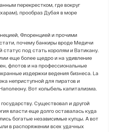
анным перекрестком, где вокруг
харам), прообраз Дубая в море
енецией, Флоренцией и прочими
стати, почему банкиры вроде Медичи
 статус под стать королям и Ватикану.
лии еще более щедро и на удивление
тен, флотов и на профессиональные
охранные издержки ведения бизнеса. La
ека неприступной для пиратов и
у Наполеону. Вот колыбель капитализма.
государству. Существовал и другой
гия власти еще долго оставалась куда
ились богатые независимые купцы. А вот
были в распоряжении всех удачных