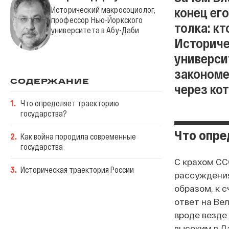
конец ег
Исторический макросоциолог,
профессор Нью-Йоркского
толка: к
университета в Абу-Даби
Историче
университ
закономе
СОДЕРЖАНИЕ
через ко
1
.
Что определяет траекторию
государства?
Что опре
2
.
Как война породила современные
государства
С крахом СС
3
.
Историческая траектория России
рассуждения
образом, к 
ответ на Ве
вроде везде
высоким в Да