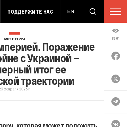
ПОДДЕРЖИТЕ НАС
EN
8561
МНЕНИЯ
мперией. Поражение
ойне с Украиной —
ерный итог ее
ской траектории
23 февраля 2023 г.
тюру, которая может положить