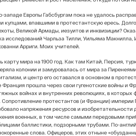
ро-западе Европы Габсбургам пока не удалось распр
и купцами, впавшими в протестантскую ересь. Долго
хоты, Великой Армады, иезуитов и инквизиции? Оказа
а исследований Чарльза Тилли, Уильяма Макнилла,
ованни Арриги. Моих учителей.
ь карту мира на 1900 год. Как там Китай, Персия, т
ряла колонии и замуровалась от мира за Пиренеями. 
итализм, и центр его оставался в основном в протес
 Франция прошла через свои гугенотские войны и Фро
затяжных войнах и внутренних революциях, в которы
. Сопротивление протестантов (и Франции) империи Г
ебовало напряжения ресурсов и изобретательности 
жения военных, в том числе самыми передовыми приб
блицами баллистики, подзорными трубами. По-англий
днокоренные слова. Офицеров, этих отныне «обузданн