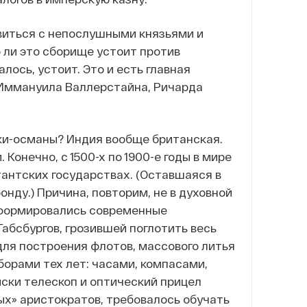
авиться с непослушными князьями и
 ли это сборище устоит против
лось, устоит. Это и есть главная
 Иммануила Валлерстайна, Ричарда
урки-османы? Индия вообще британская.
Конечно, с 1500-х по 1900-е годы в мире
тантских государствах. (Оставшаяся в
нду.) Причина, повторим, не в духовной
х формировались современные
абсбургов, грозившей поглотить весь
для построения флотов, массового литья
орами тех лет: часами, компасами,
ски телескоп и оптический прицел
ых» аристократов, требовалось обучать