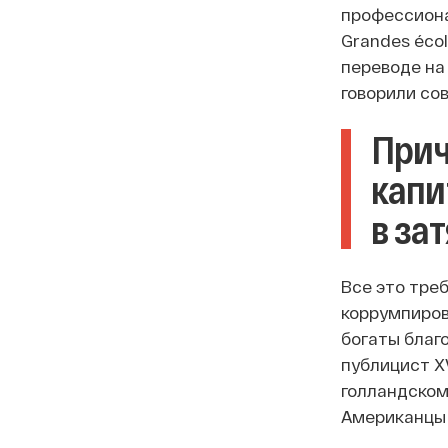
профессиона
Grandes éco
переводе на
говорили со
Прич
капи
в за
Все это тре
коррумпиров
богаты благо
публицист XV
голландском
Американцы 