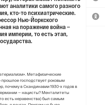
дают аналитики самого разного
ия, кто-то психиатрические.
фессор Нью-Йоркского
енная на поражение война —
я империи, то есть этап,
государства.
материализм». Метафизические
е прошлое господствует роковым
, почему в Скандинавии 1930-х годов в
 Германии — нацисты? Менталитеты
(то есть неравенства) был самым
бель о рангах. Притом не было