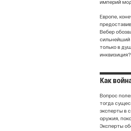
империй мод
Европе, кон
предоставив
Вебер обозв
сильнейший 
только в ду
инквизиция?
Как войн
Вопрос полез
тогда сущес
эксперты в 
оружия, пок
Эксперты об