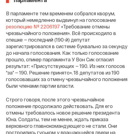
В парламенте тем временем собрался кворум,
который немедленно выдвинул на голосование
резолюцию № 2206197
«Требование отмены
чрезвычайного положения». Всё происходило в
спешке — последний (190-й) депутат
зарегистрировался в системе буквально за секунду
до начала голосования. Как только голосование
прошло, спикер парламента У Вон Сик огласил
результат: «Присутствующих — 190. Из них голосов
“за“ — 190. Решение принято». 18 депутатов из 190
голосовавших за отмену чрезвычайного положения
были членами партии власти.
Строго говоря, после этого чрезвычайное
положение продолжало действовать. Для его
отмены требовалось новое решение президента
Юна. Солдаты, тем не менее, ждать приказа
верховного главнокомандующего не стали. Они
построились гуськом у вращающейся двери на