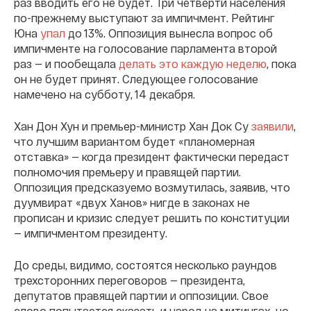
раз вводить его не будет. Три четверти населения
по-прежнему выступают за импичмент. Рейтинг
Юна
упал
до 13%. Оппозиция вынесла вопрос об
импичменте на голосование парламента второй
раз — и пообещала
делать это каждую неделю
, пока
он не будет принят. Следующее голосование
намечено на субботу, 14 декабря.
Хан Дон Хун и премьер-министр Хан Док Су
заявили
,
что лучшим вариантом будет «планомерная
отставка» — когда президент фактически передаст
полномочия премьеру и правящей партии.
Оппозиция предсказуемо возмутилась, заявив, что
дуумвират «двух Ханов» нигде в законах не
прописан и кризис следует решить по конституции
— импичментом президенту.
До среды, видимо, состоятся несколько раундов
трехсторонних переговоров — президента,
депутатов правящей партии и оппозиции. Свое
слово попытается сказать и народ на митингах, но