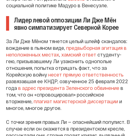
социальной политике Мадуро в Венесуэле.
Лидер левой оппозиции Ли Дже Мён
явно симпатизирует Северной Корее
За Ли Дже Мёном тянется целый шлейф скандалов:
вождение в пьяном виде,
предвыборная агитация в
неположенных местах
,
хамский ответ
студенту-
гею, призывавшему Ли узаконить однополые
отношения, попытка отрицать факт, что за
Корейскую войну
несет прямую ответственность
развязавшая ее КНДР, озвученное 25 февраля 2022
года
в адрес президента Зеленского обвинение
в
том, что он «спровоцировал» российское
вторжение,
плагиат магистерской диссертации
и
многое, многое другое.
С точки зрения правых Ли — опаснейший популист. В
случае если он окажется в президентском кресле,
рассуждали они, стране грозит кризис, вызванный