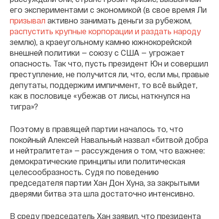
его экспериментами с экономикой (в свое время Ли
призывал
активно занимать деньги за рубежом,
распустить крупные корпорации и раздать народу
землю), а краеугольному камню южнокорейской
внешней политики — союзу с США — угрожает
опасность. Так что, пусть президент Юн и совершил
преступление, не получится ли, что, если мы, правые
депутаты, поддержим импичмент, то всё выйдет,
как в пословице «убежав от лисы, наткнулся на
тигра»?
Поэтому в правящей партии началось то, что
покойный Алексей Навальный назвал «битвой добра
и нейтралитета» — рассуждения о том, что важнее:
демократические принципы или политическая
целесообразность. Судя по поведению
председателя партии Хан Дон Хуна, за закрытыми
дверями битва эта шла достаточно интенсивно.
В среду председатель Хан заявил, что президента