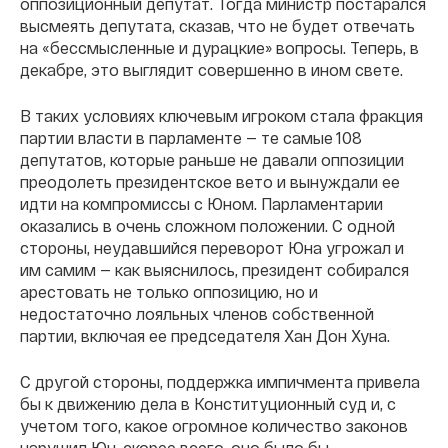
оппозиционный депутат. Тогда министр постарался
высмеять депутата, сказав, что не будет отвечать
на «бессмысленные и дурацкие» вопросы. Теперь, в
декабре, это выглядит совершенно в ином свете.
В таких условиях ключевым игроком стала фракция
партии власти в парламенте — те самые 108
депутатов, которые раньше не давали оппозиции
преодолеть президентское вето и вынуждали ее
идти на компромиссы с Юном. Парламентарии
оказались в очень сложном положении. С одной
стороны, неудавшийся переворот Юна угрожал и
им самим — как выяснилось, президент собирался
арестовать не только оппозицию, но и
недостаточно лояльных членов собственной
партии, включая ее председателя Хан Дон Хуна.
С другой стороны, поддержка импичмента привела
бы к движению дела в Конституционный суд и, с
учетом того, какое огромное количество законов
нарушил Юн, скорее всего, оно было бы