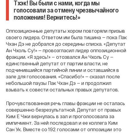
Тхэк! Вы были с нами, когда мы
голосовали за отмену чрезвычайного
положения! Вернитесь!»
Оппозиционные депутаты хором повторяли призыв
своего лидера. Ответом им была тишина — пока Пак
Чхан Дэ не добрался до середины списка. «Депутат
Ан Чхоль Су!» — провозгласил лидер оппозиционной
фракции. «Я здесь!» — отозвался Ан Чхоль Су —
единственный депутат от партии власти, не
подчинившийся партийной линии и оставшийся в
зале для голосования. «Спасибо!» — сказал после
небольшой паузы Пак Чхан Дэ — и продолжил
взывать к совести остальных правых депутатов.
Прочувствованная речь главы фракции не осталась
совершенно безрезультатной. Депутат от правых
Ким Е Чжи вернулась в зал и проголосовала за
импичмент. За ней последовал и ее коллега Ким
Сан Ук. Вместе со 192 голосами от оппозиции это