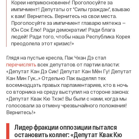
Кореи неприкосновенен! Проголосуйте за
импичмент! Депутаты от “Силы граждан“, взываю
к вам! Вернитесь. Вернитесь на свои места.
Проголосуйте за импичмент главарю мятежа —
Юн Сок Ёлю! Ради демократии! Ради блага
людей! Ради того, чтобы наша Республика Корея
преодолела этот кризис!»
Глядя на пустые кресла, Пак Чхан Дэ стал
перечислять
всех депутатов от партии власти:
«Депутат Кан Дэ Сик! Депутат Кан Мён Гу! Депутат
Кан Мин Гук…» Отдельно Пак выделял тех
восемнадцать правых парламентариев, кто в ночь
со вторника на среду выступил на стороне закона:
«Депутат Квак Кю Тхэк! Вы были с нами, когда мы
голосовали за отмену чрезвычайного положения!
Вернитесь!»
Лидер фракции оппозиции пытался
остановить коллег: «Депутат Квак Кю