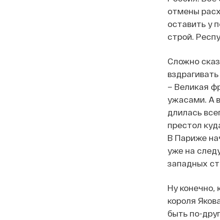
отмены расх
оставить у 
строй. Респ
Сложно сказ
вздрагивать
– Великая ф
ужасами. А 
длилась всег
престол куд
В Париже нач
уже на след
западных стр
Ну конечно, 
короля Якова
быть по-друг