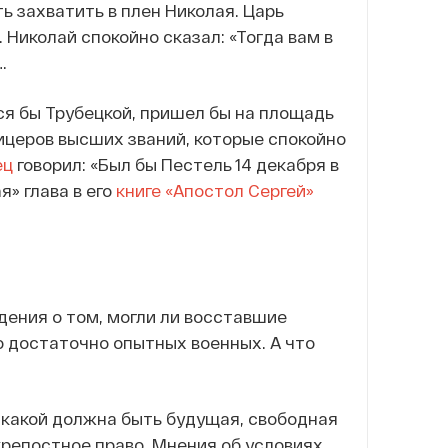
 захватить в плен Николая. Царь
. Николай спокойно сказал: «Тогда вам в
…
лся бы Трубецкой, пришел бы на площадь
ицеров высших званий, которые спокойно
ец
говорил: «Был бы Пестель 14 декабря в
» глава в его
книге «Апостол Сергей»
дения о том, могли ли восставшие
о достаточно опытных военных. А что
 какой должна быть будущая, свободная
крепостное право. Мнения об условиях