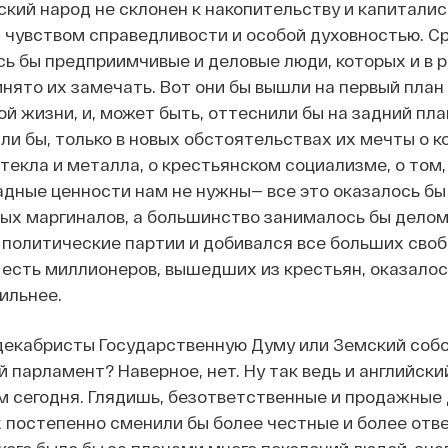
сский народ не склонен к накопительству и капитал
чувством справедливости и особой духовностью. Ср
ь бы предприимчивые и деловые люди, которых и в р
инято их замечать. Вот они бы вышли на первый план 
й жизни, и, может быть, оттеснили бы на задний пла
ыли бы, только в новых обстоятельствах их мечты о
текла и металла, о крестьянском социализме, о том,
адные ценности нам не нужны— все это оказалось бы
ых маргиналов, а большинство занималось бы делом: 
 политические партии и добивался все больших своб
 есть миллионеров, вышедших из крестьян, оказалось
ильнее.
декабристы Государственную Думу или Земский собо
 парламент? Наверное, нет. Ну так ведь и английский
м сегодня. Глядишь, безответственные и продажные 
их постепенно сменили бы более честные и более отв