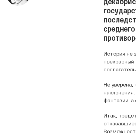
декабрис
государс
последст
среднего
противор
История не 
прекрасный 
сослагательн
Не уверена,
наклонения,
фантазии, а
Итак, предст
отказавшиес
Возможносте