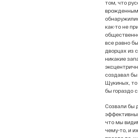
том, что ру
врожденным 
обнаружилис
как-то не пр
общественно
все равно б
дворцах из с
никакие зап
эксцентричн
создавал бы
Щукиных, то
бы гораздо с
Созвали бы 
эффективный
что мы види
чему-то, и 