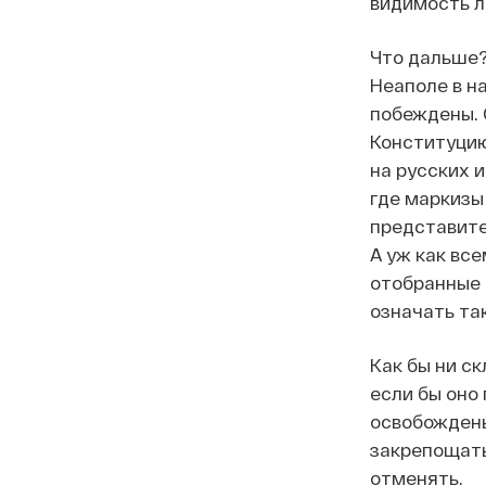
видимость л
Что дальше?
Неаполе в н
побеждены. 
Конституцию
на русских и
где маркизы
представите
А уж как вс
отобранные 
означать та
Как бы ни с
если бы оно
освобождены 
закрепощать 
отменять.