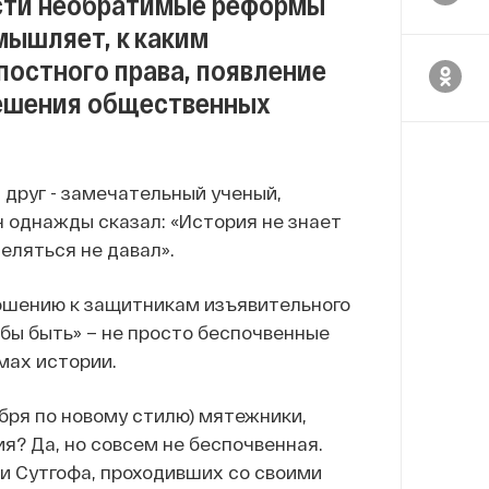
ести необратимые реформы
мышляет, к каким
постного права, появление
решения общественных
 друг - замечательный ученый,
н однажды сказал: «История не знает
меляться не давал».
ношению к защитникам изъявительного
 бы быть» – не просто беспочвенные
мах истории.
абря по новому стилю) мятежники,
я? Да, но совсем не беспочвенная.
и Сутгофа, проходивших со своими