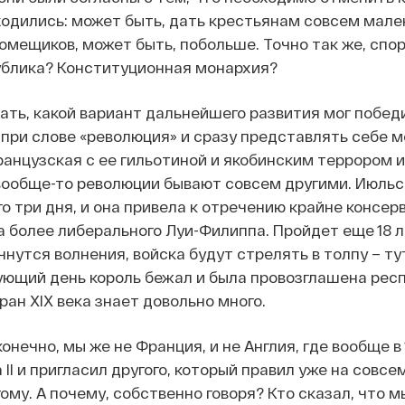
одились: может быть, дать крестьянам совсем мален
помещиков, может быть, побольше. Точно так же, спор
ублика? Конституционная монархия?
ать, какой вариант дальнейшего развития мог побед
 при слове «революция» и сразу представлять себе м
ранцузская с ее гильотиной и якобинским террором и
вообще-то революции бывают совсем другими. Июльс
о три дня, и она привела к отречению крайне консер
а более либерального Луи-Филиппа. Пройдет еще 18 л
нутся волнения, войска будут стрелять в толпу – ту
ующий день король бежал и была провозглашена респ
ан XIX века знает довольно много.
конечно, мы же не Франция, и не Англия, где вообще 
 II и пригласил другого, который правил уже на совсе
ому. А почему, собственно говоря? Кто сказал, что м