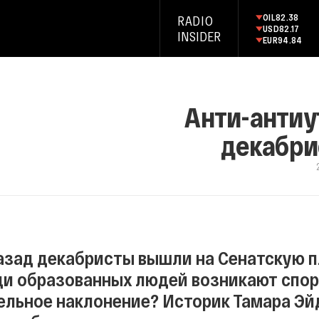
OIL
82.38
RADIO
USD
82.17
INSIDER
EUR
94.84
Анти-антиут
декабри
назад декабристы вышли на Сенатскую п
ди образованных людей возникают спор
ельное наклонение? Историк Тамара Эйд