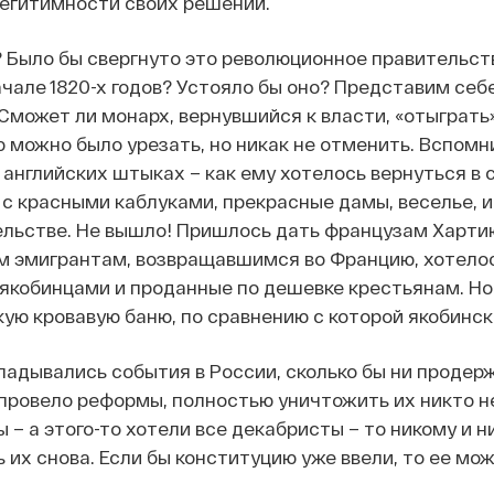
егитимности своих решений.
 Было бы свергнуто это революционное правительств
ачале 1820-х годов? Устояло бы оно? Представим се
Сможет ли монарх, вернувшийся к власти, «отыграть»
 можно было урезать, но никак не отменить. Вспомни
 английских штыках – как ему хотелось вернуться в 
 с красными каблуками, прекрасные дамы, веселье, и
льстве. Не вышло! Пришлось дать французам Хартию
ем эмигрантам, возвращавшимся во Францию, хотелос
якобинцами и проданные по дешевке крестьянам. Но 
кую кровавую баню, по сравнению с которой якобинс
кладывались события в России, сколько бы ни проде
 провело реформы, полностью уничтожить их никто н
– а этого-то хотели все декабристы – то никому и н
их снова. Если бы конституцию уже ввели, то ее мож