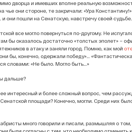
имо дворца и имевших вполне реальную возможность
на чье они стороне, те закричали: «Ура Константину!»
… и они пошли на Сенатскую, навстречу своей судьбе
атской все могло повернуться по-другому. Не испуга
 там бы оказалось достаточно «толстых эполет» – оф
ятежников в атаку и заняли город. Помню, как мой
от
 они бы, конечно, одержали победу»… «Фантастическая
ся словами: «Не было. Могло быть…»
бы дальше?
лее интересный и более сложный вопрос, чем рассуж
 Сенатской площади? Конечно, могли. Среди них был
абристы много говорили и писали, размышляя о том,
 они были согласны с тем, что необходимо отменить 