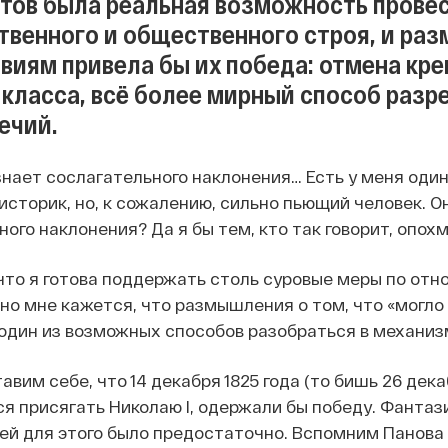
тов была реальная возможность пров
твенного и общественного строя, и раз
виям привела бы их победа: отмена кре
 класса, всё более мирный способ раз
ечий.
знает сослагательного наклонения… Есть у меня один
историк, но, к сожалению, сильно пьющий человек. О
ого наклонения? Да я бы тем, кто так говорит, опох
 что я готова поддержать столь суровые меры по от
 но мне кажется, что размышления о том, что «могло
 один из возможных способов разобраться в механиз
авим себе, что 14 декабря 1825 года (то бишь 26 дек
я присягать Николаю I, одержали бы победу. Фантази
й для этого было предостаточно. Вспомним Панова 