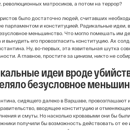
, революционных матросиков, а потом на террор?
ристов было достаточно людей, считавших необходи
ее парламентом и конституцией. Радикальные идеи, в
езусловное меньшинство. Что могло помешать им де
 и вынудить его провозгласить конституцию. Ах солда
нстантина. Ну, во-первых, эта язвительная шутка со
ности. А главное, простите за цинизм, никто не соб
кальные идеи вроде убийств
еляло безусловное меньшин
антина, сидящего далеко в Варшаве, провозглашают 
равительство, вводящее конституцию и отменяющее 
лнения и смуты. Но насколько кровавыми они бы были
ежники получили бы возможность действовать от ее 