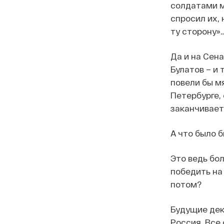
солдатами м
спросил их, 
ту сторону»
Да и на Сен
Булатов – и
повели бы м
Петербурге,
заканчивает
А что было 
Это ведь бо
победить на
потом?
Будущие дек
Россия. Все