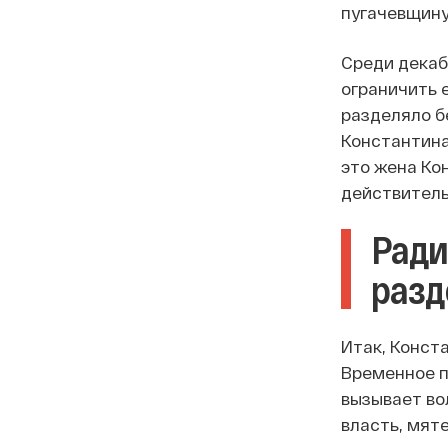
пугачевщину
Среди декаб
ограничить 
разделяло б
Константина
это жена Ко
действитель
Ради
разд
Итак, Конст
Временное п
вызывает во
власть, мят