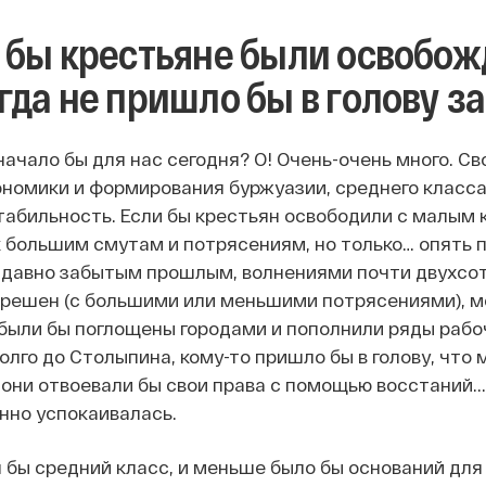
 бы крестьяне были освобож
гда не пришло бы в голову з
начало бы для нас сегодня? О! Очень-очень много. С
ономики и формирования буржуазии, среднего класса,
абильность. Если бы крестьян освободили с малым к
к большим смутам и потрясениям, но только… опять п
 давно забытым прошлым, волнениями почти двухсот
 решен (с большими или меньшими потрясениями), м
были бы поглощены городами и пополнили ряды рабоч
долго до Столыпина, кому-то пришло бы в голову, что
они отвоевали бы свои права с помощью восстаний... 
нно успокаивалась.
 бы средний класс, и меньше было бы оснований для о