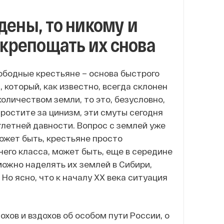
дены, то никому и
акрепощать их снова
вободные крестьяне – основа быстрого
 который, как известно, всегда склонен
оличеством земли, то это, безусловно,
ростите за цинизм, эти смуты сегодня
летней давности. Вопрос с землей уже
ожет быть, крестьяне просто
его класса, может быть, еще в середине
 можно наделять их землей в Сибири,
Но ясно, что к началу ХХ века ситуация
хов и вздохов об особом пути России, о