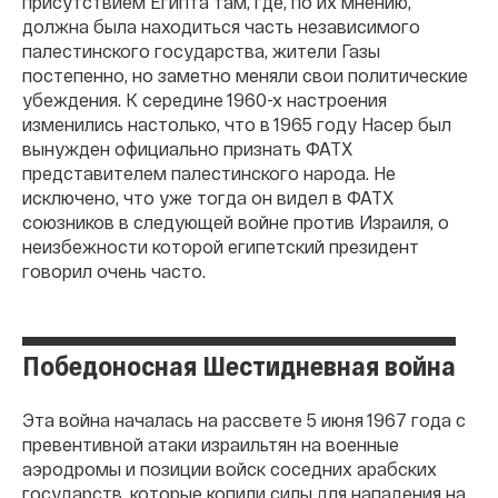
присутствием Египта там, где, по их мнению,
должна была находиться часть независимого
палестинского государства, жители Газы
постепенно, но заметно меняли свои политические
убеждения. К середине 1960-х настроения
изменились настолько, что в 1965 году Насер был
вынужден официально признать ФАТХ
представителем палестинского народа. Не
исключено, что уже тогда он видел в ФАТХ
союзников в следующей войне против Израиля, о
неизбежности которой египетский президент
говорил очень часто.
Победоносная Шестидневная война
Эта война началась на рассвете 5 июня 1967 года с
превентивной атаки израильтян на военные
аэродромы и позиции войск соседних арабских
государств, которые копили силы для нападения на