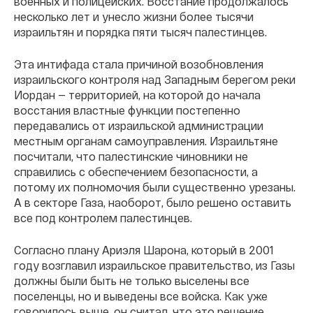
военных и полицейских. Восстание продолжалось
несколько лет и унесло жизни более тысячи
израильтян и порядка пяти тысяч палестинцев.
Эта интифада стала причиной возобновления
израильского контроля над Западным берегом реки
Иордан — территорией, на которой до начала
восстания властные функции постепенно
передавались от израильской администрации
местным органам самоуправления. Израильтяне
посчитали, что палестинские чиновники не
справились с обеспечением безопасности, а
потому их полномочия были существенно урезаны.
А в секторе Газа, наоборот, было решено оставить
все под контролем палестинцев.
Согласно плану Ариэля Шарона, который в 2001
году возглавил израильское правительство, из Газы
должны были быть не только выселены все
поселенцы, но и выведены все войска. Как уже
говорилось выше, он считал, что это решение