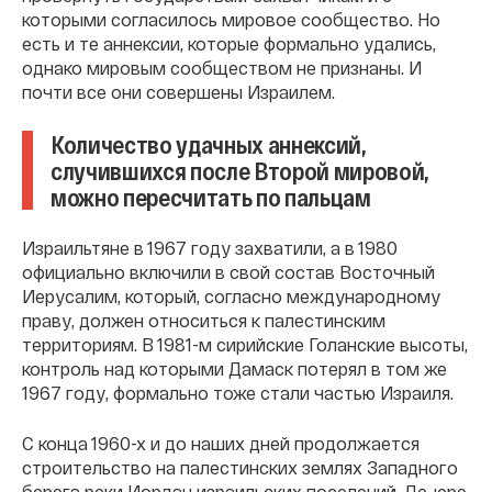
которыми согласилось мировое сообщество. Но
есть и те аннексии, которые формально удались,
однако мировым сообществом не признаны. И
почти все они совершены Израилем.
Количество удачных аннексий,
случившихся после Второй мировой,
можно пересчитать по пальцам
Израильтяне в 1967 году захватили, а в 1980
официально включили в свой состав Восточный
Иерусалим, который, согласно международному
праву, должен относиться к палестинским
территориям. В 1981-м сирийские Голанские высоты,
контроль над которыми Дамаск потерял в том же
1967 году, формально тоже стали частью Израиля.
С конца 1960-х и до наших дней продолжается
строительство на палестинских землях Западного
берега реки Иордан израильских поселений. Де-юре