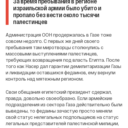
За время пребывания в регионе
израильской армии было убито и
пропало без вести около тысячи
палестинцев
Администрация ООН продержалась в Газе тоже
совсем недолго. С первых же дней своего
пребывания там миротворцы столкнулись с
массовыми выступлениями палестинцев,
требующих возвращения под власть Египта. После
того как Насер дал гарантии демилитаризации Газы
и ликвидации оставшихся федаинов, ему вернули
контроль над мятежным регионом.
Свои обещания египетский президент сдержал,
правда, довольно своеобразно. Если армейские
подразделения из сектора Газа действительно были
выведены, то федаины зачастую просто меняли
свой статус нелегальных подпольщиков на статус
легальных представителей палестинской милиции,