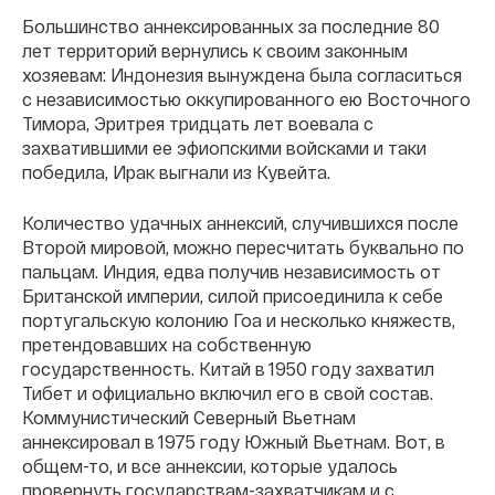
Большинство аннексированных за последние 80
лет территорий вернулись к своим законным
хозяевам: Индонезия вынуждена была согласиться
с независимостью оккупированного ею Восточного
Тимора, Эритрея тридцать лет воевала с
захватившими ее эфиопскими войсками и таки
победила, Ирак выгнали из Кувейта.
Количество удачных аннексий, случившихся после
Второй мировой, можно пересчитать буквально по
пальцам. Индия, едва получив независимость от
Британской империи, силой присоединила к себе
португальскую колонию Гоа и несколько княжеств,
претендовавших на собственную
государственность. Китай в 1950 году захватил
Тибет и официально включил его в свой состав.
Коммунистический Северный Вьетнам
аннексировал в 1975 году Южный Вьетнам. Вот, в
общем-то, и все аннексии, которые удалось
провернуть государствам-захватчикам и с