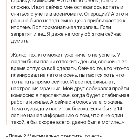
справку. Комиссия — это было очень долго и
сложно. И вот сейчас мне оставалось встать и
сняться с учета в военкомате. Операции? А это и
раньше было неподъемно, цена приближается к
ипотеке. Вот гормональная терапия… Если
запретят и ее… Я даже не могу об этом сейчас
думать.
Жалко тех, кто может уже ничего не успеть. У
людей были планы отложить деньги, спокойно во
время отпуска всё сделать. Сейчас те, кто что-то
планировал на лето и осень, пытаются хоть что-
то начать прямо сейчас. И все переживают,
настроения мрачные. Мой друг собирался пройти
комиссию в перспективе, когда будет стабильная
работа и жилье. А сейчас я боюсь за его жизнь.
Тема суицида у нас и так близка. Если бы я в 14
лет не нашел информацию о том, что я не один
такой, я бы, скорее всего, давно был в могиле…»
«Планы? Максимально стелсить, то есть