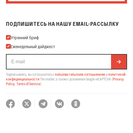
ПОДПИШИТЕСЬ НА НАШУ EMAIL-РАССЫЛКУ
Подпишитесь на нашу Email-рассылку
Утренний бриф
Еженедельный дайджест
Подписываясь, вы соглашаетесь с
пользовательским соглашением
и
политикой
конфиденциальности
The Insider,
а также с условиями Google reCAPTCHA
(
Privacy
Policy
,
Terms of Service
).