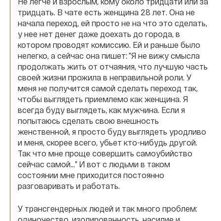
Не легче и взрослым, кому около тридцати или за
тридцать. В чате есть женщина 28 лет. Она не
начала переход, ей просто не на что это сделать,
у нее нет денег даже доехать до города, в
котором проводят комиссию. Ей и раньше было
нелегко, а сейчас она пишет: ”Я не вижу смысла
продолжать жить от отчаяния, что лучшую часть
своей жизни прожила в неправильной роли. У
меня не получится самой сделать переход так,
чтобы выглядеть приемлемо как женщина. Я
всегда буду выглядеть, как мужчина. Если я
попытаюсь сделать свою внешность
женственной, я просто буду выглядеть уродливо
и меня, скорее всего, убьет кто-нибудь другой.
Так что мне проще совершить самоубийство
сейчас самой…” И вот с людьми в таком
состоянии мне приходится постоянно
разговаривать и работать.
У трансгендерных людей и так много проблем:
одиночество, изолированность, насилие и