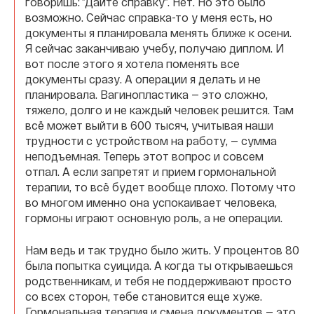
говоришь: ”Дайте справку”. Нет. Но это было
возможно. Сейчас справка-то у меня есть, но
документы я планировала менять ближе к осени.
Я сейчас заканчиваю учебу, получаю диплом. И
вот после этого я хотела поменять все
документы сразу. А операции я делать и не
планировала. Вагинопластика — это сложно,
тяжело, долго и не каждый человек решится. Там
всё может выйти в 600 тысяч, учитывая наши
трудности с устройством на работу, — сумма
неподъемная. Теперь этот вопрос и совсем
отпал. А если запретят и прием гормональной
терапии, то всё будет вообще плохо. Потому что
во многом именно она успокаивает человека,
гормоны играют основную роль, а не операции.
Нам ведь и так трудно было жить. У процентов 80
была попытка суицида. А когда ты открываешься
родственникам, и тебя не поддерживают просто
со всех сторон, тебе становится еще хуже.
Гормональная терапия и смена документов — это