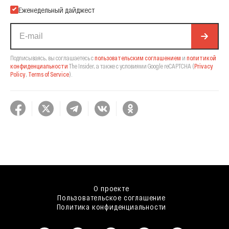
Еженедельный дайджест
Подписываясь, вы соглашаетесь с
пользовательским соглашением
и
политикой
конфиденциальности
The Insider,
а также с условиями Google reCAPTCHA
(
Privacy
Policy
,
Terms of Service
).
О проекте
Пользовательское соглашение
Политика конфиденциальности