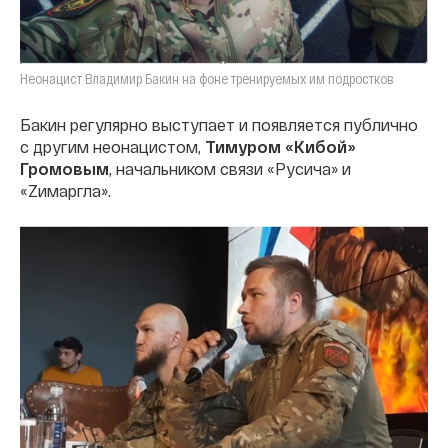
Неонацист Владимир Бакин на фоне тренируемых им подростков
Бакин регулярно выступает и появляется публично
с другим неонацистом,
Тимуром «Кибой»
Громовым
, начальником связи «Русича» и
«Zимаргла».