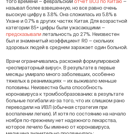
того времени — февральский
отчет ВОЗ по Китаю
—
называл более взвешенную, но все равно очень
высокую цифру в 3.8%. Она сложилась из 5.8% в
Ухане и 0.7% в других частях Китая. Для возрастной
категории 85+ цифры были ужасающими —
предсказывали
летальность до 27%. Неизвестен
был и знаменитый коэффициент R0 — скольких
здоровых людей в среднем заражает один больной.
Врачи ограничивались расхожей формулировкой
«респираторный вирус». В результате в первые
месяцы умирало много заболевших, особенно
тяжелых в реанимациях — их выживало меньше
половины. Неизвестна была способность
коронавируса к тромбообразованию: в результате
больные погибали из-за того, что их слишком рано
переводили на ИВЛ (обычная стратегия при
воспалении легких). И хотя по состоянию на начало
ноября по-прежнему нет надежного лекарства,
которое лечило бы именно от коронавируса,
медицина значительно продвинулась: