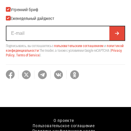
Подпишитесь на нашу Email-рассылку
Утренний бриф
Еженедельный дайджест
Подписываясь, вы соглашаетесь с
пользовательским соглашением
и
политикой
конфиденциальности
The Insider,
а также с условиями Google reCAPTCHA
(
Privacy
Policy
,
Terms of Service
).
О проекте
Пользовательское соглашение
Политика конфиденциальности