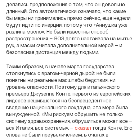
делались предположения о том, что он довольно
длинный. Это автоматически означало, что какие
бы меры ни принимались прямо сейчас, еще недели
будут идти по инерции, потому что «Аннушка уже
разлила масло». Не были известны способ
распространения — ВОЗ долго настаивала на мытье
рук, а маски считала дополнительной мерой — и
безопасная дистанция между людьми.
Таким образом, в начале марта государства
столкнулись с врагом-черной дырой: не были
понятны ни реальные масштабы бедствия, ни
уровень опасности. Поэтому для итальянского
премьера Джузеппе Конте, первого из европейских
лидеров решившегося на беспрецедентное
введение национального локдауна, эта мера была
вынужденной. «Мы рискуем обрушить не только
систему здравоохранения, обрушиться может все —
вся Италия, все системы», —
сказал
тогда Конте. Его
слова не были преувеличением: в очагах в