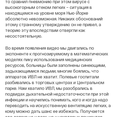
то сравнил пневмонию при этом вирусе с
высокогорным отеком легких – ситуация в
находящемся на уровне моря Нью-Йорке
абсолютно невозможная. Никаких обоснований
этому странному утверждению он не привел, а
теорию эту впоследствии отвергли как
несостоятельную.
Во время появления видео мы двигались по
экспоненте к прогнозируемому в математических
моделях пику использования медицинских
ресурсов, больницы были заполнены синеющими,
задыхающимися людьми, многие боялись, что
аппаратов ИВЛ не хватит. Полевые госпитали
разбивались в торговых центрах и Центральном
парке. Нам хватило ИВЛ, мы разобрались в
подвидах дыхательной недостаточности при этой
инфекции и научились понимать, кого и когда надо
переводить на искусственную вентиляцию легких, а
кому можно дать шанс ее избежать. Получается
это далеко не у всех, но у некоторых пациентов