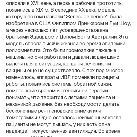
описали в XVII веке, а первые рабочие прототипы
появились в XIX-м. В середине ХХ века модель,
которую потом назвали "Железное легкое", была
изобретена в США Филиппом Дринкером и Луи Шоу,
а через несколько лет усовершенствована
братьями Эдвардом и Доном Бот в Австралии. Эта
модель спасла тысячи жизней во время эпидемий
полиомиелита. Это были громоздкие тяжелые
машины, но они работали и давали людям шанс
вылечиться в ситуации, когда ни лечения, ни
вакцины еще не существовало. С тех пор многое
изменилось, аппараты ИВЛ поменяли принципы
работы, появились системы обратной связи,
помогающие врачам интенсивной терапии
понимать, что творится с легкими пациента и
механикой дыхания, без необходимости делать
бесконечные рентгеновские снимки или
томограммы. Одно осталось неизменным: когда
пациенты не могут дышать, у них есть одна
надежда – искусственная вентиляция. Во время