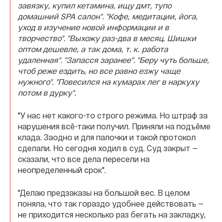
завязку, купил кетамина, ищу дмт, тупо
домашний SPA салон". "
Кофе, медитации, йога,
уход в изучение новой информации и в
творчество".
"Выхожу раз-два в месяц. Шишки
оптом дешевле, а так дома, т. к. работа
удаленная". "
Запасся заранее". "
Беру чуть больше,
чтоб реже ездить, но все равно езжу чаще
нужного". "
Повесился на кумарах лег в наркуху
потом в дурку".
"У нас нет какого-то строго режима. Но штраф за
нарушения всё-таки получил. Приняли на подъёме
клада. Заодно и для палочки и такой протокол
сделали. Но сегодня ходил в суд. Суд закрыт —
сказали, что все дела пересели на
неопределенный срок".
"Делаю предзаказы на большой вес. В целом
поняла, что так гораздо удобнее действовать —
не приходится несколько раз бегать на закладку,