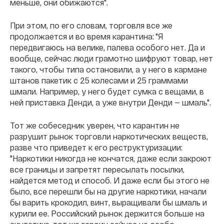
меньше, они обижаются".
При этом, по его словам, торговля все же
продолжается и во время карантина: "
Я
передвигаюсь на велике, палева особого нет. Да и
вообще, сейчас люди грамотно шифруют товар, нет
такого, чтобы типа остановили, а у него в кармане
штанов пакетик с 25 колесами и 25 граммами
шмали. Например, у него будет сумка с вещами, в
ней приставка Денди, а уже внутри Денди — шмаль".
Тот же собеседник уверен, что карантин не
разрушит рынок торговли наркотических веществ,
разве что приведет к его реструктуризации:
"Наркотики никогда не кончатся, даже если закроют
все границы и запретят пересылать посылки,
найдется метод и способ. И даже если бы этого не
было, все перешли бы на другие наркотики, начали
бы варить крокодил, винт, выращивали бы шмаль и
курили ее. Российский рынок держится больше на