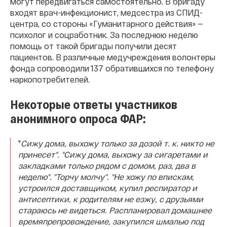
могут передвигаться самостоятельно. В бригаду
входят врач-инфекционист, медсестра из СПИД-
центра, со стороны «Гуманитарного действия» —
психолог и соцработник. За последнюю неделю
помощь от такой бригады получили десят
пациентов. В различные медучреждения волонтеры
фонда сопроводили 137 обратившихся по телефону
наркопотребителей.
Некоторые ответы участников
анонимного опроса ФАР:
"
Сижу дома, выхожу только за дозой т. к. никто не
принесет".
"
Сижу дома, выхожу за сигаретами и
закладками только рядом с домом, раз, два в
неделю". "
Торчу молчу".
"Не хожу по впискам,
устроился доставщиком, купил респиратор и
антисептики, к родителям не езжу, с друзьями
стараюсь не видеться. Распланировал домашнее
времяпрепровождение, закупился шмалью под