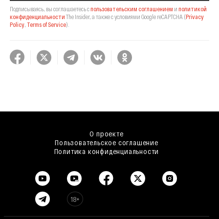
Подписываясь, вы соглашаетесь с
пользовательским соглашением
и
политикой
конфиденциальности
The Insider,
а также с условиями Google reCAPTCHA
(
Privacy
Policy
,
Terms of Service
).
О проекте
Пользовательское соглашение
Политика конфиденциальности
18+