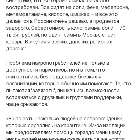
синтетике, тот же героин сейчас не особо
востребован. Все сидят на соли, фене, мефедроне,
метамфетамине, кислоте, шишках — и все это
делается в России очень дешево, а продается
задорого. Себестоимость килограмма соли — 70
тысяч рублей, но один грамм в Москве стоит
косарь. В Якутии и всяких далеких регионах
дороже".
Проблема накропотребителей не только в
доступности наркотиков, но и в том, что
они
остались без поддержки близких и
организаций, которые обычно им помогают. Те, кто
пытаются "завязать", лишившись возможности
встречаться с друзьями и группами поддержки,
чаще срываются.
«У нас есть несколько людей на сопровождении,
которые сорвались на карантине. Из-за изоляции
мы предоставляем помощь гораздо меньшему
числу людей и не можем оказывать те же услуги,