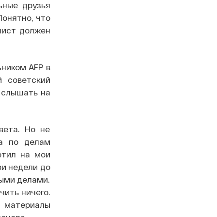
ьные друзья
Понятно, что
лист должен
ьником AFP в
й советский
 слышать на
вета. Но не
та по делам
етил на мои
ри недели до
ными делами.
чить ничего.
 материалы