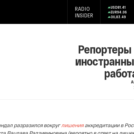
USD
81.41
RADIO
EUR
94.06
INSIDER
OIL
83.49
Репортеры 
иностранны
работ
А
ндал разразился вокруг
лишения
аккредитации в Рос
та Вацлава Радзивиновича (вероятно в ответ на лише