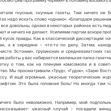
посмотрев программу «Время» в половину восьмого 
тали гнусные, скучные газеты. Там ничего не б
стах надо искать слово «однако». «Благодаря решени
 все довольны, однако в некоторых районах есть люд
ают и ничего не делают. Усилиями партии вскоре пр
 кусок правды. Как в классической диссертации: н
так, а в середине – что-то по делу. Затем, наход
нисте Эстонии», грузинских и среднеазиатских газ
ев работы у вас набирается маленькая папка газетн
тку о том, как на пленуме комсомола и в совет
во. Мы просматривали «Труд», «Гудок», «Зарю Вост
ссу. И ещё огромные, ужасные теоретические журн
ифтом. Это была головная боль! Но иногда там ч
ичего было невозможно. Например, мой подпольн
рассказывает: ужасный случай – посадили женщ