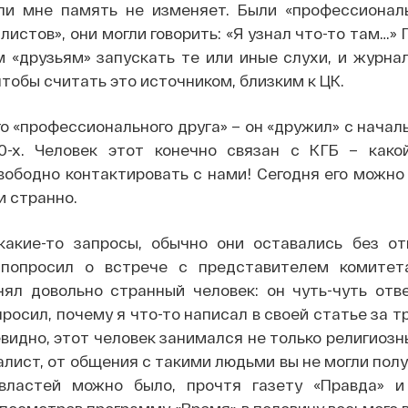
ли мне память не изменяет. Были «профессионал
истов», они могли говорить: «Я узнал что-то там…» 
м «друзьям» запускать те или иные слухи, и журна
чтобы считать это источником, близким к ЦК.
о «профессионального друга» – он «дружил» с начал
0-х. Человек этот конечно связан с КГБ – како
вободно контактировать с нами! Сегодня его можно
и странно.
акие-то запросы, обычно они оставались без от
 попросил о встрече с представителем комите
нял довольно странный человек: он чуть-чуть отв
просил, почему я что-то написал в своей статье за т
видно, этот человек занимался не только религиоз
лист, от общения с такими людьми вы не могли полу
ластей можно было, прочтя газету «Правда» и