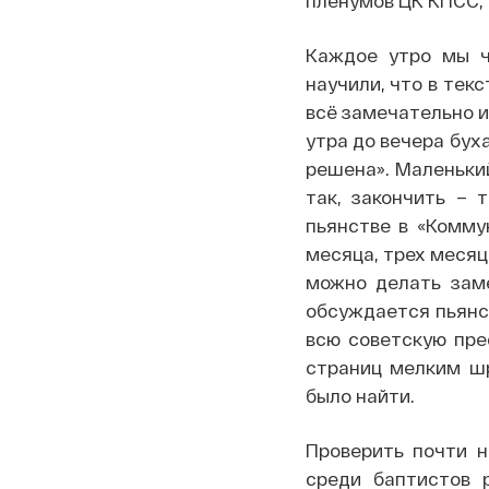
пленумов ЦК КПСС, 
Каждое утро мы чи
научили, что в тек
всё замечательно и
утра до вечера бух
решена». Маленький
так, закончить – 
пьянстве в «Комму
месяца, трех месяц
можно делать заме
обсуждается пьянст
всю советскую пре
страниц мелким шр
было найти.
Проверить почти н
среди баптистов 