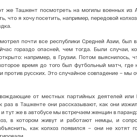
от же Ташкент посмотреть на могилы военных из 
ь, что я хочу посетить, например, передовой колхоз
дка.
смотрел почти все республики Средней Азии, был в
йчас гораздо опасней, чем тогда. Были случаи, ко
ткрыто: например, в Грузии. Потом выяснилось, ч
которое время до того был футбольный матч, где 
и против русских. Это случайное совпадение – мы о
овождающие от местных партийных деятелей или 
ак раз в Ташкенте они рассказывают, как они изжи
и тут же в автобусе мы встречаем женщин в паран
хоз, в котором живут и работают немцы, и соп
объяснить, как колхоз появился – они не хотят го
тировали.