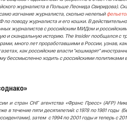
йского журналиста в Польше Леонида Свиридова). Ск
 само изгнание журналиста, сколько нелепый
фельето
 по поводу журналиста и его кошки. В действительно
нных журналистов с российским МИДом и российским
ую и скандальную историю.
The
Insider пообщался с т
ами, много лет проработавшими в России, узнав, как
газетах, как российские власти "кошмарят" иностранн
му бессмысленно ходить с российскими политиками в
«однако»
ии и стран СНГ агентства «Франс Пресс» (AFP) Ни
же в течение пяти десятилетий: с 1978 по 1981 годы (
ссидентами), затем с 1994 по 2001 годы и теперь с 201