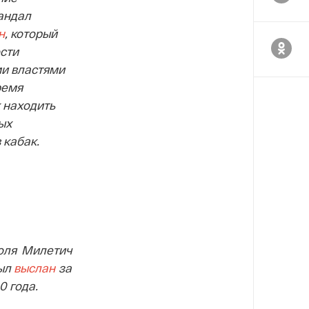
андал
н
, который
сти
и властями
ремя
 находить
ых
 кабак.
коля Милетич
был
выслан
за
0 года.