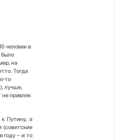
35 человек в
е было
мер, на
етто. Тогда
о-то
, лучше,
 не привлек
к Путину, а
 (советские
 году – и то