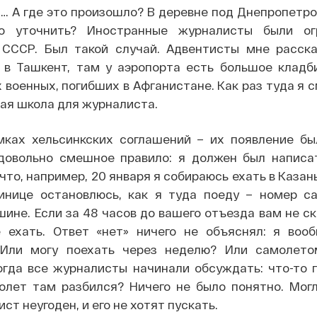
… А где это произошло? В деревне под Днепропетро
то уточнить? Иностранные журналисты были ог
СССР. Был такой случай. Адвентисты мне расска
 в Ташкент, там у аэропорта есть большое кладб
 военных, погибших в Афганистане. Как раз туда я с
ая школа для журналиста.
мках хельсинкских соглашений – их появление б
довольно смешное правило: я должен был написа
что, например, 20 января я собираюсь ехать в Казань
тинице остановлюсь, как я туда поеду – номер с
шине. Если за 48 часов до вашего отъезда вам не ск
 ехать. Ответ «нет» ничего не объяснял: я воо
 Или могу поехать через неделю? Или самолето
гда все журналисты начинали обсуждать: что-то 
олет там разбился? Ничего не было понятно. Могл
т неугоден, и его не хотят пускать.