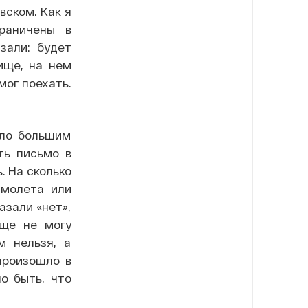
вском. Как я
раничены в
зали: будет
ище, на нем
мог поехать.
ыло большим
ть письмо в
. На сколько
амолета или
азали «нет»,
бще не могу
м нельзя, а
произошло в
о быть, что