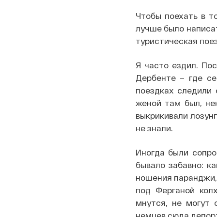
Чтобы поехать в т
лучше было написат
туристическая поез
Я часто ездил. По
Дербенте – где се
поездках следили о
женой там был, не
выкрикивали лозунг
не знали.
Иногда были сопр
бывало забавно: к
ношения паранджи, 
под Ферганой кол
мнутся, не могут 
немцев сюда депор