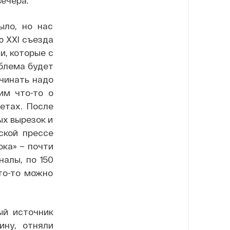
вечера.
ыло, но нас
ю XXI съезда
и, которые с
облема будет
ачинать надо
им что-то о
етах. После
ых вырезок и
ской прессе
ока» – почти
алы, по 150
то-то можно
ый источник
ину, отняли