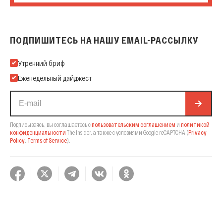
ПОДПИШИТЕСЬ НА НАШУ EMAIL-РАССЫЛКУ
Подпишитесь на нашу Email-рассылку
Утренний бриф
Еженедельный дайджест
Подписываясь, вы соглашаетесь с
пользовательским соглашением
и
политикой
конфиденциальности
The Insider,
а также с условиями Google reCAPTCHA
(
Privacy
Policy
,
Terms of Service
).