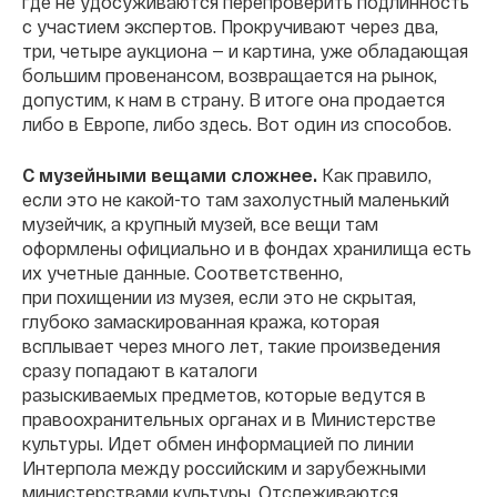
где не удосуживаются перепроверить подлинность
с участием экспертов. Прокручивают через два,
три, четыре аукциона — и картина, уже обладающая
большим провенансом, возвращается на рынок,
допустим, к нам в страну. В итоге она продается
либо в Европе, либо здесь. Вот один из способов.
С музейными вещами сложнее.
Как правило,
если это не какой-то там захолустный маленький
музейчик, а крупный музей, все вещи там
оформлены официально и в фондах хранилища есть
их учетные данные. Соответственно,
при похищении из музея, если это не скрытая,
глубоко замаскированная кража, которая
всплывает через много лет, такие произведения
сразу попадают в каталоги
разыскиваемых предметов, которые ведутся в
правоохранительных органах и в Министерстве
культуры. Идет обмен информацией по линии
Интерпола между российским и зарубежными
министерствами культуры. Отслеживаются