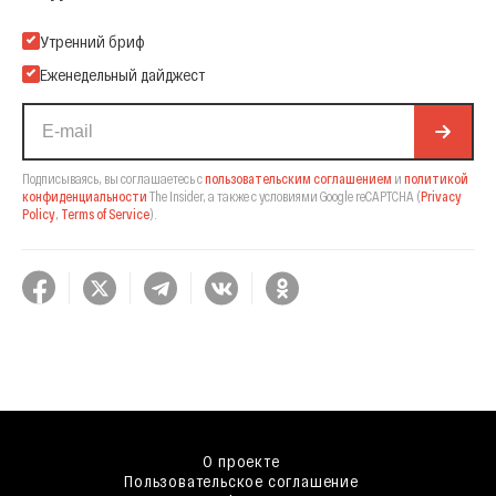
Подпишитесь на нашу Email-рассылку
Утренний бриф
Еженедельный дайджест
Подписываясь, вы соглашаетесь с
пользовательским соглашением
и
политикой
конфиденциальности
The Insider,
а также с условиями Google reCAPTCHA
(
Privacy
Policy
,
Terms of Service
).
О проекте
Пользовательское соглашение