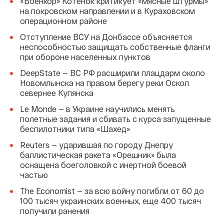
«Военкор» Котенок критикует «мясные штурмы»
на покровском направлении и в Кураховском
операционном районе
Отступление ВСУ на Донбассе объясняется
неспособностью защищать собственные фланги
при обороне населенных пунктов
DeepState — ВС РФ расширили плацдарм около
Новомлынска на правом берегу реки Оскол
севернее Купянска
Le Monde — в Украине научились менять
полетные задания и сбивать с курса запущенные
беспилотники типа «Шахед»
Reuters — ударившая по городу Днепру
баллистическая ракета «Орешник» была
оснащена боеголовкой с инертной боевой
частью
The Economist — за всю войну погибли от 60 до
100 тысяч украинских военных, еще 400 тысяч
получили ранения