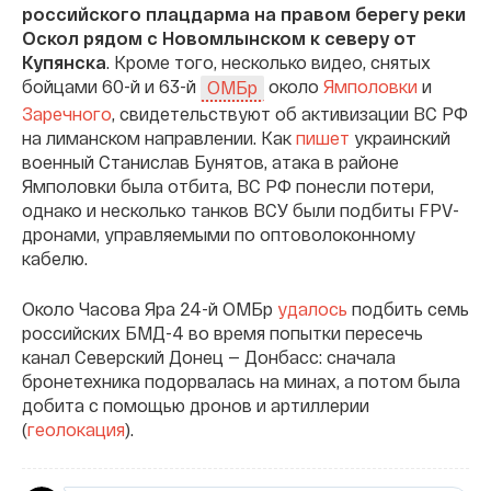
российского плацдарма на правом берегу реки
Оскол рядом с Новомлынском к северу от
Купянска
. Кроме того, несколько видео, снятых
бойцами 60-й и 63-й
около
Ямполовки
и
ОМБр
Заречного
, свидетельствуют об активизации ВС РФ
на лиманском направлении. Как
пишет
украинский
военный Станислав Бунятов, атака в районе
Ямполовки была отбита, ВС РФ понесли потери,
однако и несколько танков ВСУ были подбиты FPV-
дронами, управляемыми по оптоволоконному
кабелю.
Около Часова Яра 24-й ОМБр
удалось
подбить семь
российских БМД-4 во время попытки пересечь
канал Северский Донец — Донбасс: сначала
бронетехника подорвалась на минах, а потом была
добита с помощью дронов и артиллерии
(
геолокация
).