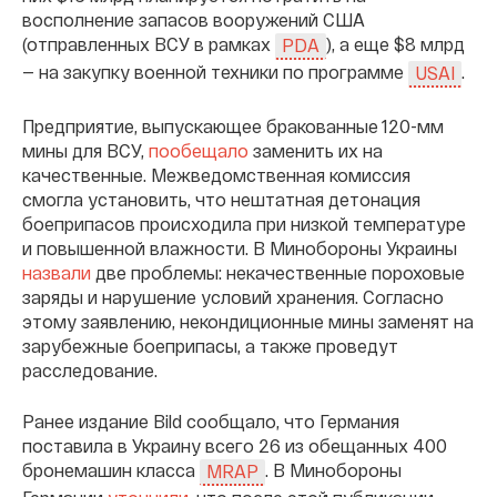
восполнение запасов вооружений США
(отправленных ВСУ в рамках
), а еще $8 млрд
PDA
— на закупку военной техники по программе
.
USAI
Предприятие, выпускающее бракованные 120-мм
мины для ВСУ,
пообещало
заменить их на
качественные. Межведомственная комиссия
смогла установить, что нештатная детонация
боеприпасов происходила при низкой температуре
и повышенной влажности. В Минобороны Украины
назвали
две проблемы: некачественные пороховые
заряды и нарушение условий хранения. Согласно
этому заявлению, некондиционные мины заменят на
зарубежные боеприпасы, а также проведут
расследование.
Ранее издание Bild сообщало, что Германия
поставила в Украину всего 26 из обещанных 400
бронемашин класса
. В Минобороны
MRAP