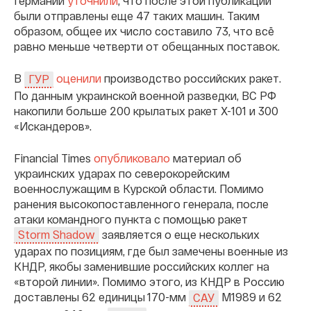
Германии
уточнили
, что после этой публикации
были отправлены еще 47 таких машин. Таким
образом, общее их число составило 73, что всё
равно меньше четверти от обещанных поставок.
В
оценили
производство российских ракет.
ГУР
По данным украинской военной разведки, ВС РФ
накопили больше 200 крылатых ракет Х-101 и 300
«Искандеров».
Financial Times
опубликовало
материал об
украинских ударах по северокорейским
военнослужащим в Курской области. Помимо
ранения высокопоставленного генерала, после
атаки командного пункта с помощью ракет
заявляется о еще нескольких
Storm Shadow
ударах по позициям, где был замечены военные из
КНДР, якобы заменившие российских коллег на
«второй линии». Помимо этого, из КНДР в Россию
доставлены 62 единицы 170-мм
М1989 и 62
САУ