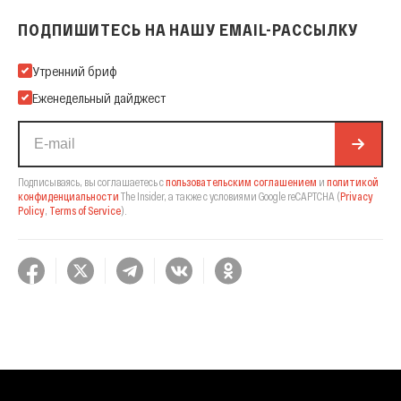
ПОДПИШИТЕСЬ НА НАШУ EMAIL-РАССЫЛКУ
Подпишитесь на нашу Email-рассылку
Утренний бриф
Еженедельный дайджест
Подписываясь, вы соглашаетесь с
пользовательским соглашением
и
политикой
конфиденциальности
The Insider,
а также с условиями Google reCAPTCHA
(
Privacy
Policy
,
Terms of Service
).