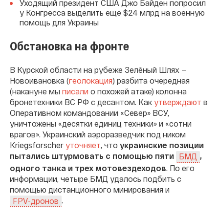
Уходящий президент США Джо Байден попросил
у Конгресса выделить еще $24 млрд на военную
помощь для Украины
Обстановка на фронте
В Курской области на рубеже Зелёный Шлях —
Новоивановка (
геолокация
) разбита очередная
(накануне мы
писали
о похожей атаке) колонна
бронетехники ВС РФ с десантом. Как
утверждают
в
Оперативном командовании «Север» ВСУ,
уничтожены «десятки единиц техники» и «сотни
врагов». Украинский аэроразведчик под ником
Kriegsforscher
уточняет
, что
украинские позиции
пытались штурмовать с помощью пяти
,
БМД
одного танка и трех мотовездеходов
. По его
информации, четыре БМД удалось подбить с
помощью дистанционного минирования и
.
FPV-дронов