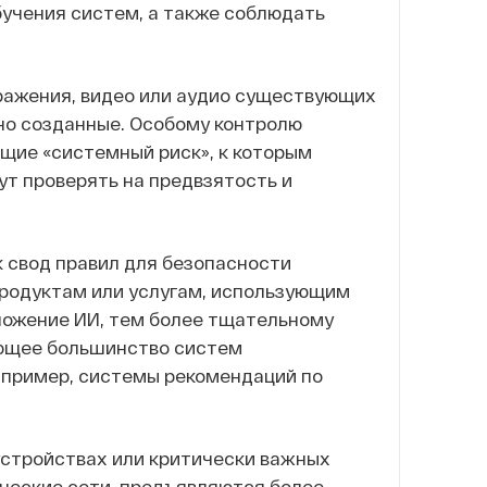
бучения систем, а также соблюдать
ажения, видео или аудио существующих
но созданные. Особому контролю
щие «системный риск», к которым
дут проверять на предвзятость и
 свод правил для безопасности
продуктам или услугам, использующим
ложение ИИ, тем более тщательному
яющее большинство систем
например, системы рекомендаций по
устройствах или критически важных
ические сети, предъявляются более