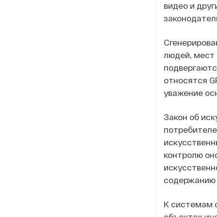
видео и друг
законодатель
Сгенерирова
людей, мест
подвергаютс
относятся GP
уважение ос
Закон об ис
потребителе
искусственн
контролю он
искусственн
содержанию 
К системам 
объектах ин