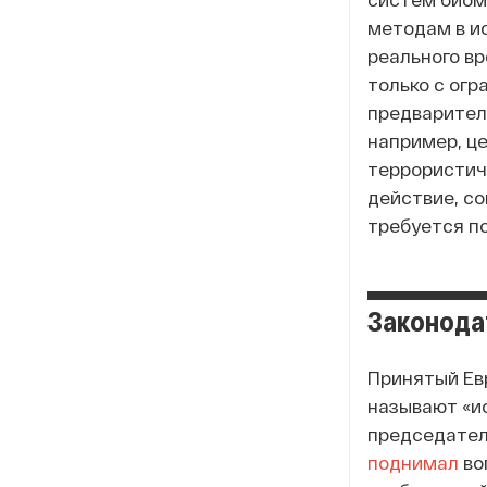
методам в и
реального в
только с огр
предварител
например, ц
террористич
действие, с
требуется по
Законода
Принятый Евр
называют «и
председател
поднимал
во