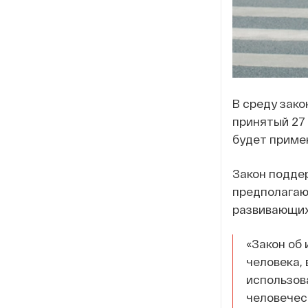
В среду зак
принятый 27
будет примен
Закон поддер
предполагаю
развивающих
«Закон об
человека, 
использов
человечес