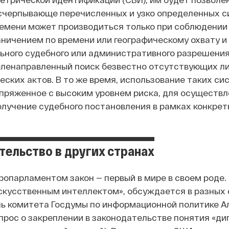
счерпывающе перечисленных и узко определенных си
ремени может производиться только при соблюдении 
аничением по времени или географическому охвату и
ьного судебного или административного разрешения
еленаправленный поиск безвестно отсутствующих л
еских актов. В то же время, использование таких с
опряженное с высоким уровнем риска, для осуществ
лучение судебного постановления в рамках конкретн
тельство в других странах
опарламентом закон — первый в мире в своем роде.
скусственным интеллектом», обсуждается в разных с
ь комитета Госдумы по информационной политике А
прос о закреплении в законодательстве понятия «ди