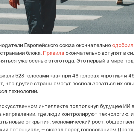
онодатели Европейского союза окончательно
одобрил
 странами блока.
Правила
окончательно вступят в сил
яться уже осенью этого года. Это первый в мире по
жали 523 голосами «за» при 46 голосах «против» и 
т, что другие страны смогут воспользоваться их оп
ся технологий.
 искусственном интеллекте подтолкнул будущее ИИ 
в направлении, где люди контролируют технологию, и
ать новые открытия, экономический рост, обществен
кий потенциал», — сказал перед голосованием Драго