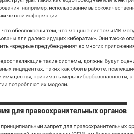
бования, например, использование высококачествен
ям четкой информации.
, что обеспокоены тем, что мощные системы ИИ могу
зованы для далеко идущих кибератак». Они также оп
ить «вредные предубеждения» во многих приложениях
редоставляющие такие системы, должны будут оцени
ных инцидентах, таких как сбои в работе, повлекши
и имуществу, принимать меры кибербезопасности, а
гии потребляют их модели.
ия для правоохранительных органов
 принципиальный запрет для правоохранительных ор
етрической идентификации (СБИ), им будет позволе