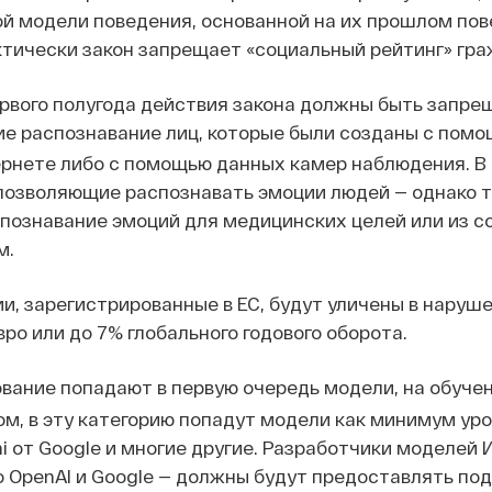
й модели поведения, основанной на их прошлом пов
ктически закон запрещает «социальный рейтинг» гра
ервого полугода действия закона должны быть запр
е распознавание лиц, которые были созданы с пом
ернете либо с помощью данных камер наблюдения. В
 позволяющие распознавать эмоции людей — однако т
спознавание эмоций для медицинских целей или из 
м.
и, зарегистрированные в ЕС, будут уличены в наруше
ро или до 7% глобального годового оборота.
вание попадают в первую очередь модели, на обуче
м, в эту категорию попадут модели как минимум уровн
i от Google и многие другие. Разработчики моделей
 OpenAI и Google — должны будут предоставлять под