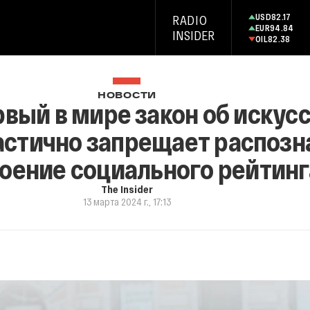
USD
82.17
RADIO
EUR
94.84
INSIDER
OIL
82.38
НОВОСТИ
рвый в мире закон об искус
астично запрещает распозн
оение социального рейтинг
The Insider
13 марта 2024 г., 17:13