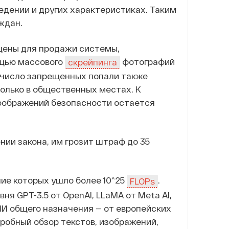
едении и других характеристиках. Таким
ждан.
ещены для продажи системы,
ощью массового
фотографий
скрейпинга
 число запрещенных попали также
олько в общественных местах. К
соображений безопасности остается
нии закона, им грозит штраф до 35
ние которых ушло более 10^25
.
FLOPs
я GPT-3.5 от OpenAI, LLaMA от Meta AI,
 ИИ общего назначения — от европейских
робный обзор текстов, изображений,