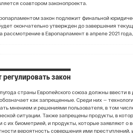
вляется соавтором законопроекта.
ропарламентом закон подлежит финальной юридическ
будет окончательно утвержден до завершения текуще
а рассмотрение в Европарламент в апреле 2021 года, 
т регулировать закон
лугода страны Европейского союза должны ввести в 
 обозначает как запрещенные. Среди них — технолог
ть мнением и решениями пользователя, в том числе 
ческой ситуации. Также запрещены продукты, в кото
и с их биометрией, и продукты, которые заявляют о
тности вероятность совершения ими преступлений, и