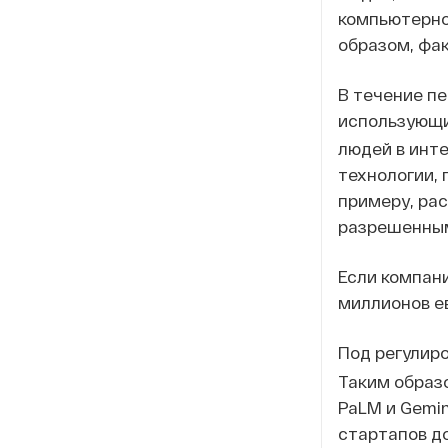
компьютерно
образом, фа
В течение п
использующи
людей в инт
технологии,
примеру, ра
разрешенны
Если компани
миллионов ев
Под регулиро
Таким образо
PaLM и Gemin
стартапов до