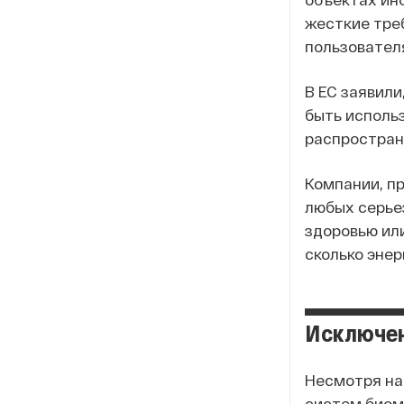
жесткие тре
пользовател
В ЕС заявили
быть исполь
распростран
Компании, п
любых серьез
здоровью ил
сколько энер
Исключен
Несмотря на
систем биом