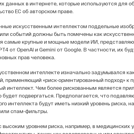
их данных в интернете, которые используются для о
ство ЕС об авторском праве.
нные искусственным интеллектом поддельные изобр
 или событий должны быть помечены как искусствен
я самые крупные и мощные модели ИИ, представляю
T4 от OpenAI и Gemini от Google. В частности, их бу
новных прав человека.
кусственном интеллекте изначально задумывался как
й, применяющий «риск-ориентированный подход» к 
ый интеллект. Чем более рискованным является при
о будет подвергаться. Предполагается, что подавл
ого интеллекта будут иметь низкий уровень риска, 
или спам-фильтры.
с высоким уровнем риска, например, в медицинских 
фраструктуры, таких как водопроводные или электр