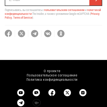
Подписываясь, вы соглашаетесь с
пользовательским соглашением
и
политикой
конфиденциальности
The Insider,
а также с условиями Google reCAPTCHA
(
Privacy
Policy
,
Terms of Service
).
О проекте
Пользовательское соглашение
Политика конфиденциальности
18+