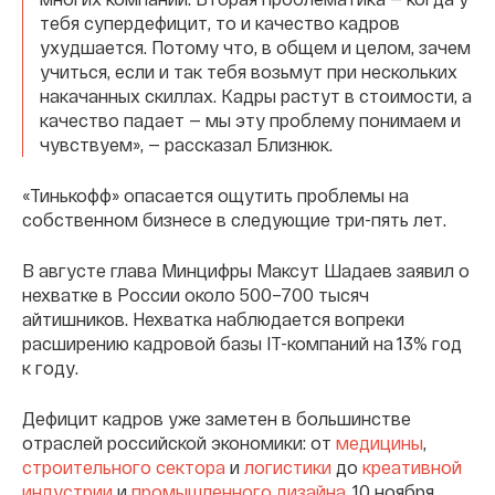
тебя супердефицит, то и качество кадров
ухудшается. Потому что, в общем и целом, зачем
учиться, если и так тебя возьмут при нескольких
накачанных скиллах. Кадры растут в стоимости, а
качество падает — мы эту проблему понимаем и
чувствуем», — рассказал Близнюк.
«Тинькофф» опасается ощутить проблемы на
собственном бизнесе в следующие три-пять лет.
В августе глава Минцифры Максут Шадаев заявил о
нехватке в России около 500–700 тысяч
айтишников. Нехватка наблюдается вопреки
расширению кадровой базы IT-компаний на 13% год
к году.
Дефицит кадров уже заметен в большинстве
отраслей российской экономики: от
медицины
,
строительного сектора
и
логистики
до
креативной
индустрии
и
промышленного дизайна
. 10 ноября