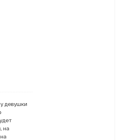
 у девушки
р
будет
, на
«на