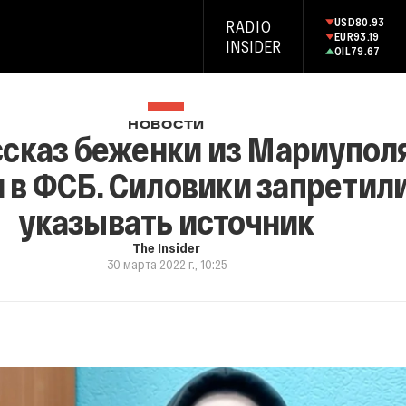
USD
80.93
RADIO
EUR
93.19
INSIDER
OIL
79.67
НОВОСТИ
сказ беженки из Мариуполя
и в ФСБ. Силовики запрети
указывать источник
The Insider
30 марта 2022 г., 10:25