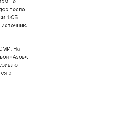
ием не
идео после
ики ФСБ
 источник,
СМИ. На
он «Азов».
 убивают
тся от