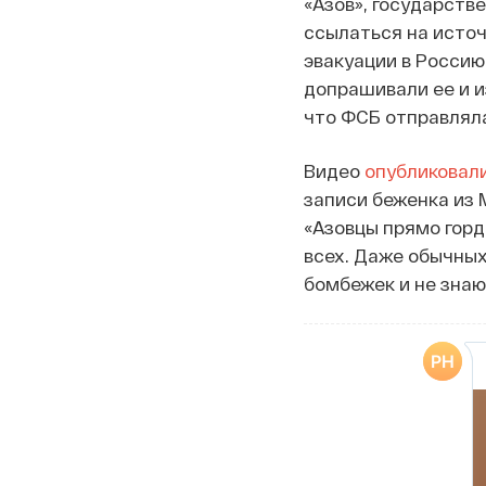
«Азов», государст
ссылаться на исто
эвакуации в Россию
допрашивали ее и и
что ФСБ отправляла
Видео
опубликовал
записи беженка из 
«Азовцы прямо горд
всех. Даже обычных
бомбежек и не знают