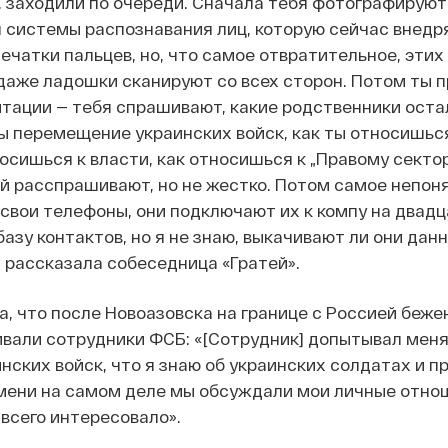
, заходили по очереди. Сначала тебя фотографируют
я системы распознавания лиц, которую сейчас внедр
чатки пальцев, но, что самое отвратительное, этих
даже ладошки сканируют со всех сторон. Потом ты 
тации — тебя спрашивают, какие родственники оста
ты перемещение украинских войск, как ты относишьс
носишься к власти, как относишься к „Правому секто
ней расспрашивают, но не жестко. Потом самое непон
свои телефоны, они подключают их к компу на двадц
азу контактов, но я не знаю, выкачивают ли они дан
— рассказала собеседница «Гратей».
, что после Новоазовска на границе с Россией беже
али сотрудники ФСБ: «[Сотрудник] допытывал меня:
ских войск, что я знаю об украинских солдатах и пр
мени на самом деле мы обсуждали мои личные отно
всего интересовало».