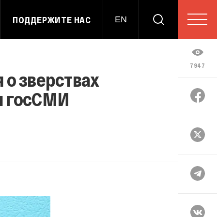
ПОДДЕРЖИТЕ НАС
EN
7947
 о зверствах
ли госСМИ