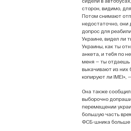
сидели в автобусах
сторон, видимо, дл
Потом снимают отпе
недостаточно, они 
допрос для реабили
Украине, видел ли 
Украины, как ты от
анкета, и тебя по 
меня — ты отдаешь 
выкачивают из них б
копируют ли IMEI», 
Она также сообщила
выборочно допрашив
перемещении украин
большую часть вре
ФСБ-шника больше 