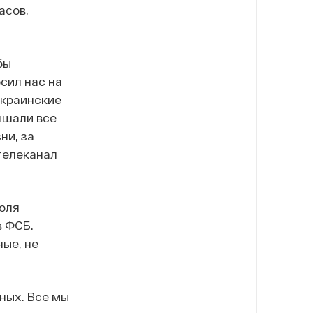
асов,
бы
сил нас на
Украинские
ышали все
ни, за
телеканал
оля
в ФСБ.
ые, не
нных. Все мы