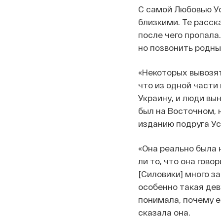
С самой Любовью Ус
близкими. Те расск
после чего пропала.
но позвонить родны
«Некоторых вывозят 
что из одной части 
Украину, и люди вы
был на Восточном, н
изданию подруга Ус
«Она реально была н
ли то, что она гово
[Силовики] много з
особенно такая дев
понимала, почему е
сказала она.