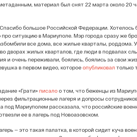
метаданным, материал был снят 22 марта около 20 ч
 Спасибо большое Российской Федерации. Хотелось 
 про ситуацию в Мариуполе. Мэр города сразу же бро
азбомбили все дома, все жилые кварталы, роддома. 
во дворах жилых кварталов, где люди в подвалах сл
я и очень переживали, боялись, боялись за свои жиз
девушка в первом видео, которое
опубликовал
только 
здание «Грати»
писало
о том, что беженцы из Мариуп
через фильтрационные лагеря и допросы сотруднико
 под Мариуполем рассказала, что российские военн
отвезли ее в лагерь под Новоазовском.
герь — это такая палатка, в которой сидит куча вое