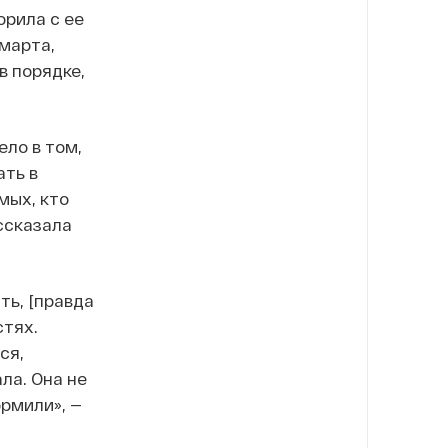
орила с ее
 марта,
в порядке,
ело в том,
ать в
мых, кто
ассказала
ть, [правда
стях.
ся,
ла. Она не
ормили», —