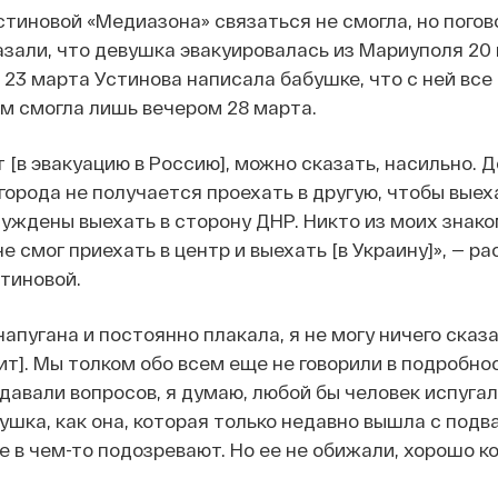
тиновой «Медиазона» связаться не смогла, но погов
азали, что девушка эвакуировалась из Мариуполя 20
 23 марта Устинова написала бабушке, что с ней все 
м смогла лишь вечером 28 марта.
[в эвакуацию в Россию], можно сказать, насильно. Д
города не получается проехать в другую, чтобы выех
нуждены выехать в сторону ДНР. Никто из моих знако
е смог приехать в центр и выехать [в Украину]», — р
тиновой.
апугана и постоянно плакала, я не могу ничего сказа
рит]. Мы толком обо всем еще не говорили в подробно
адавали вопросов, я думаю, любой бы человек испугал
ушка, как она, которая только недавно вышла с подва
е в чем-то подозревают. Но ее не обижали, хорошо к