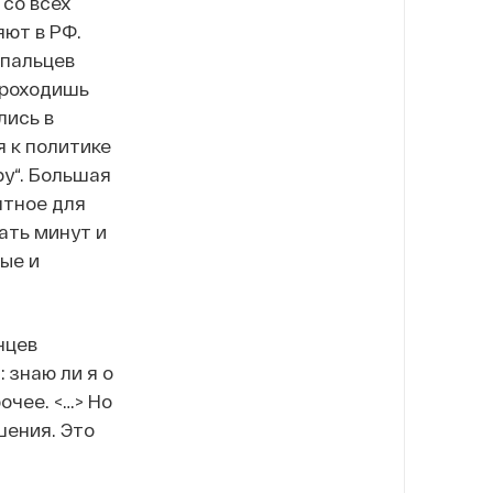
 со всех
яют в РФ.
 пальцев
проходишь
лись в
я к политике
ру“. Большая
ятное для
ать минут и
ные и
нцев
 знаю ли я о
очее. <…> Но
шения. Это