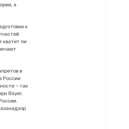
ории, а
одготовке к
апчастей
 хватит ли
мечают
апретов в
з России
ности – так
ерн Bayer,
России.
ьхознадзор