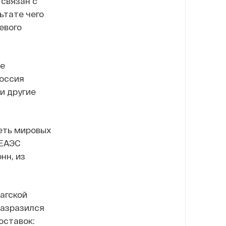
связан с
ьтате чего
евого
те
Россия
и другие
реть мировых
 ЕАЭС
нн, из
кагской
разразился
оставок: