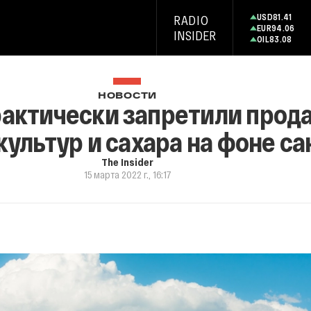
USD
81.41
RADIO
EUR
94.06
INSIDER
OIL
83.08
НОВОСТИ
рактически запретили прод
культур и сахара на фоне с
The Insider
15 марта 2022 г., 16:17