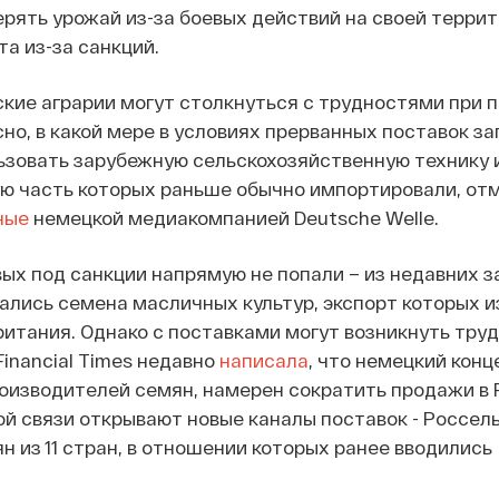
рять урожай из-за боевых действий на своей террит
та из-за санкций.
ские аграрии могут столкнуться с трудностями при п
сно, в какой мере в условиях прерванных поставок з
зовать зарубежную сельскохозяйственную технику и
ую часть которых раньше обычно импортировали, от
ные
немецкой медиакомпанией Deutsche Welle.
ых под санкции напрямую не попали – из недавних з
ались семена масличных культур, экспорт которых и
итания. Однако с поставками могут возникнуть труд
Financial Times недавно
написала
, что немецкий конц
оизводителей семян, намерен сократить продажи в 
ой связи открывают новые каналы поставок - Россел
н из 11 стран, в отношении которых ранее вводились