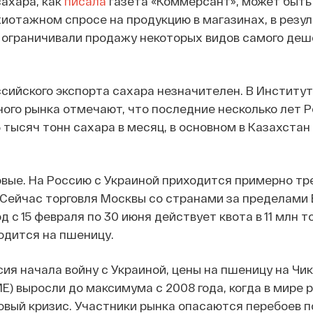
сахара, как
писала
газета «Коммерсант», может быть 
отажном спросе на продукцию в магазинах, в резул
 ограничивали продажу некоторых видов самого деш
сийского экспорта сахара незначителен. В Институ
ого рынка отмечают, что последние несколько лет 
 тысяч тонн сахара в месяц, в основном в Казахстан 
овые. На Россию с Украиной приходится примерно т
 Сейчас торговля Москвы со странами за пределами
д с 15 февраля по 30 июня действует квота в 11 млн то
одится на пшеницу.
сия начала войну с Украиной, цены на пшеницу на Чи
E) выросли до максимума с 2008 года, когда в мире 
вый кризис. Участники рынка опасаются перебоев п