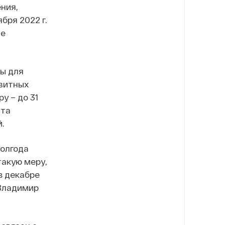
ния,
бря 2022 г.
ие
ы для
нзитных
у – до 31
ита
.
полгода
такую меру,
в декабре
 Владимир