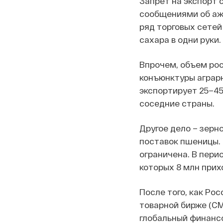
Запрет на экспорт 
сообщениями об ажи
ряд торговых сетей
сахара в одни руки.
Впрочем, объем рос
конъюнктуры аграрн
экспортирует 25–45
соседние страны.
Другое дело – зерн
поставок пшеницы.
ограничена. В перио
которых 8 млн прих
После того, как Рос
товарной бирже (CM
глобальный финансо