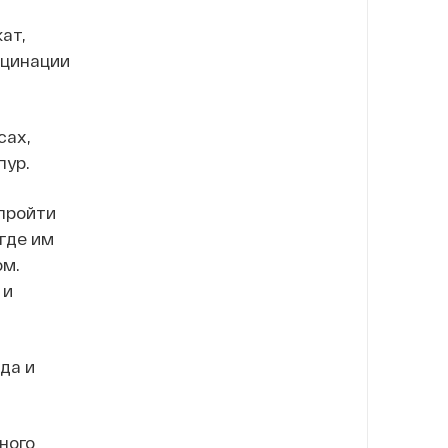
ат,
кцинации
сах,
пур.
пройти
где им
ом.
 и
да и
ного