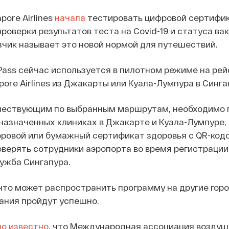
pore Airlines
начала
тестировать цифровой сертифик
роверки результатов теста на Covid-19 и статуса ва
чик называет это новой нормой для путешествий.
Pass сейчас используется в пилотном режиме на рей
ore Airlines из Джакарты или Куала-Лумпура в Синга
ествующим по выбранным маршрутам, необходимо 
в назначенных клиниках в Джакарте и Куала-Лумпуре, 
ровой или бумажный сертификат здоровья с QR-код
верять сотрудники аэропорта во время регистрации
ужба Сингапура.
что может распространить программу на другие горо
ания пройдут успешно.
ло известно
, что Международная ассоциация воздуш