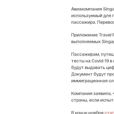
Авиакомпания Singa
используемый для п
пассажира. Перевоз
Приложение Travel 
выполняемых Singap
Пассажирам, путеш
тесты на Covid-19 
будут выдавать циф
Документ будут про
иммиграционная сл
Компания заявила, 
страны, если испыт
В конце ноября
ста