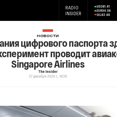
USD
81.41
RADIO
EUR
94.06
INSIDER
OIL
83.48
НОВОСТИ
ания цифрового паспорта з
Эксперимент проводит авиа
Singapore Airlines
The Insider
27 декабря 2020 г., 18:26