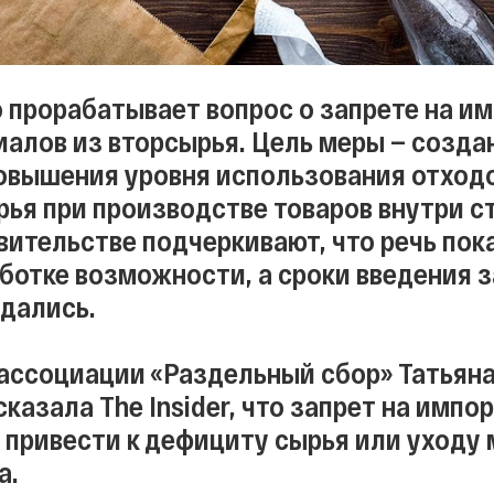
 прорабатывает вопрос о запрете на им
иалов из вторсырья. Цель меры — созда
овышения уровня использования отходо
рья при производстве товаров внутри с
вительстве подчеркивают, что речь пок
аботке возможности, а сроки введения 
дались.
ассоциации «Раздельный сбор» Татьян
казала The Insider, что запрет на импо
 привести к дефициту сырья или уходу 
а.