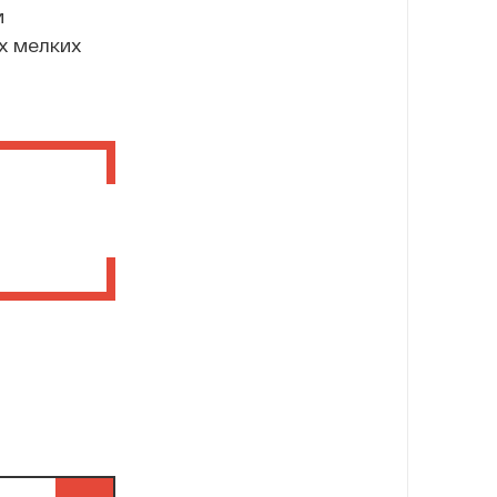
и
х мелких