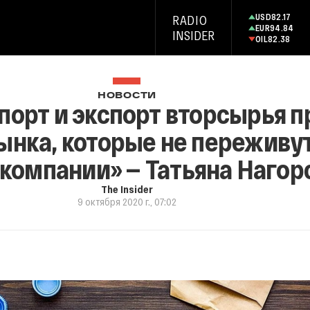
USD
82.17
RADIO
EUR
94.84
INSIDER
OIL
82.38
НОВОСТИ
порт и экспорт вторсырья п
ынка, которые не переживу
компании» — Татьяна Нагор
The Insider
9 октября 2020 г., 07:02