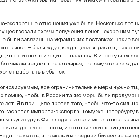
о-экспортные отношения уже были. Несколько лет н
 существовали схемы получения денег нехорошим пу
ые были завязаны на украинских поставках. Такие в
лют рынок — базы ждут, когда цена вырастет, накапл
, что в итоге приводит к коллапсу. В итоге у всех за
ботчикам недостаточно сырья, потому что все ждут,
хочет работать в убыток.
рогнозируемым, все ограничительные меры нужно т
не помню, чтобы в России такие меры были продуман
 лет. Я в принципе против того, чтобы что-то сильн
это касается импорта-экспорта. Тому же Петербургу 
ю макулатуру в Финляндию, а если мы это перекрыва
связи, договоренности, и это приводит к существе
Надо понимать, что малый и средний бизнес не выд