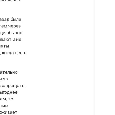
азад была
тем через
ещи обычно
ивают и не
няты
 когда цена
щательно
ы за
о запрещать,
выгоднее
ем, то
нным
ерживает