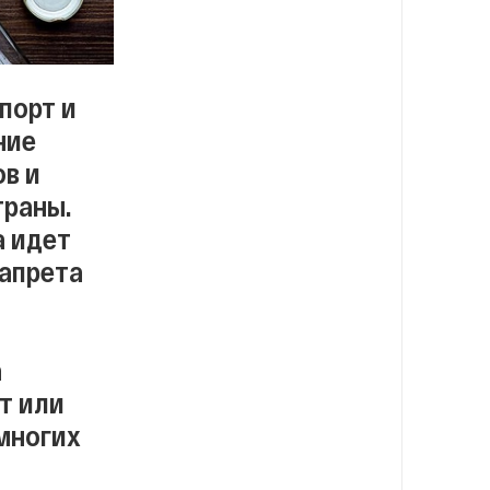
порт и
ние
в и
траны.
а идет
запрета
а
рт или
многих