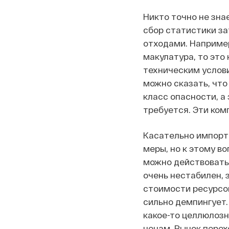
Никто точно не зна
сбор статистики за
отходами. Наприме
макулатура, то это
техническим услови
можно сказать, что
класс опасности, а
требуется. Эти ком
Касательно импорта
меры, но к этому во
можно действовать
очень нестабилен, 
стоимости ресурсов
сильно демпингует.
какое-то целлюлоз
ценам. Рынок перех