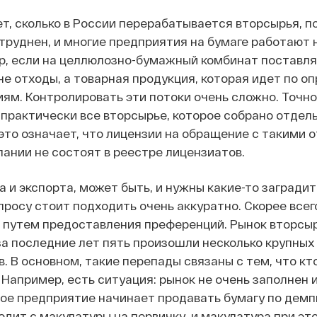
ет, сколько в России перерабатывается вторсырья, п
труднен, и многие предприятия на бумаге работают 
р, если на целлюлозно-бумажный комбинат поставл
 не отходы, а товарная продукция, которая идет по 
ям. Контролировать эти потоки очень сложно. Точн
 практически все вторсырье, которое собрано отдель
 это означает, что лицензии на обращение с такими 
пании не состоят в реестре лицензиатов.
 и экспорта, может быть, и нужны какие-то загради
просу стоит подходить очень аккуратно. Скорее всег
 путем предоставления преференций. Рынок вторсыр
за последние лет пять произошли несколько крупных
. В основном, такие перепады связаны с тем, что кт
 Например, есть ситуация: рынок не очень заполнен и
ное предприятие начинает продавать бумагу по дем
одит с макулатуры на первичку, и макулатура при эт