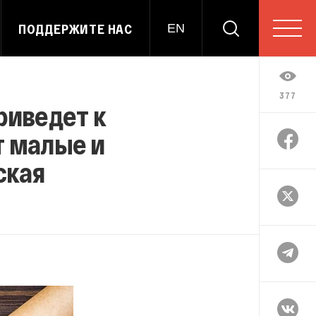
ПОДДЕРЖИТЕ НАС
EN
377
риведет к
т малые и
ская