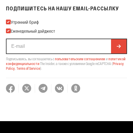
ПОДПИШИТЕСЬ НА НАШУ EMAIL-РАССЫЛКУ
Подпишитесь на нашу Email-рассылку
Утренний бриф
Еженедельный дайджест
Подписываясь, вы соглашаетесь с
пользовательским соглашением
и
политикой
конфиденциальности
The Insider,
а также с условиями Google reCAPTCHA
(
Privacy
Policy
,
Terms of Service
).