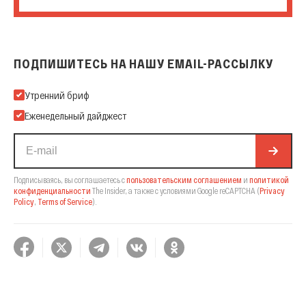
ПОДПИШИТЕСЬ НА НАШУ EMAIL-РАССЫЛКУ
Подпишитесь на нашу Email-рассылку
Утренний бриф
Еженедельный дайджест
Подписываясь, вы соглашаетесь с
пользовательским соглашением
и
политикой
конфиденциальности
The Insider,
а также с условиями Google reCAPTCHA
(
Privacy
Policy
,
Terms of Service
).