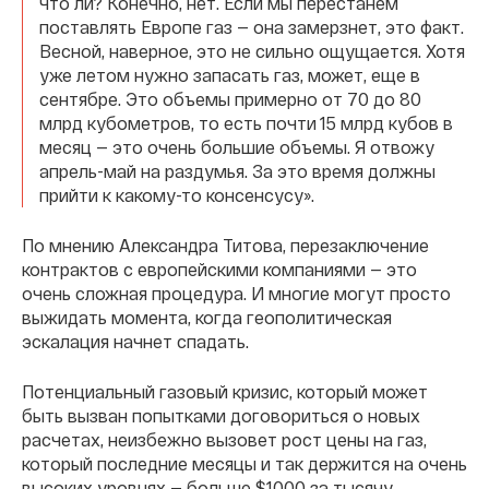
что ли? Конечно, нет. Если мы перестанем
поставлять Европе газ — она замерзнет, это факт.
Весной, наверное, это не сильно ощущается. Хотя
уже летом нужно запасать газ, может, еще в
сентябре. Это объемы примерно от 70 до 80
млрд кубометров, то есть почти 15 млрд кубов в
месяц — это очень большие объемы. Я отвожу
апрель-май на раздумья. За это время должны
прийти к какому-то консенсусу».
По мнению Александра Титова, перезаключение
контрактов с европейскими компаниями — это
очень сложная процедура. И многие могут просто
выжидать момента, когда геополитическая
эскалация начнет спадать.
Потенциальный газовый кризис, который может
быть вызван попытками договориться о новых
расчетах, неизбежно вызовет рост цены на газ,
который последние месяцы и так держится на очень
высоких уровнях — больше $1000 за тысячу