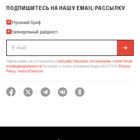
ПОДПИШИТЕСЬ НА НАШУ EMAIL-РАССЫЛКУ
Подпишитесь на нашу Email-рассылку
Утренний бриф
Еженедельный дайджест
Подписываясь, вы соглашаетесь с
пользовательским соглашением
и
политикой
конфиденциальности
The Insider,
а также с условиями Google reCAPTCHA
(
Privacy
Policy
,
Terms of Service
).