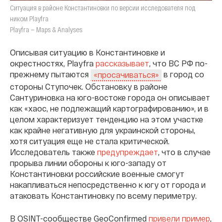
Ситуация в районе Константиновки по версии исследователя под
ником Playfra
Playfra — Maps & Analyses
Описывая ситуацию в Константиновке и
окрестностях, Playfra
рассказывает
, что ВС РФ по-
прежнему пытаются
в город со
«просачиваться»
стороны Ступочек. Обстановку в районе
Сантуриновка на юго-востоке города он описывает
как «хаос, не подлежащий картографированию», и в
целом характеризует тенденцию на этом участке
как крайне негативную для украинской стороны,
хотя ситуация еще не стала критической.
Исследователь также
предупреждает
, что в случае
прорыва линии обороны к юго-западу от
Константиновки российские военные смогут
накапливаться непосредственно к югу от города и
атаковать Константиновку по всему периметру.
В OSINT-сообществе GeoConfirmed
привели пример
,