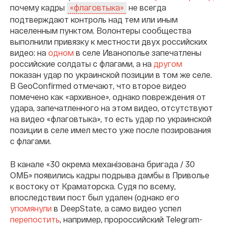
почему кадры
не всегда
«флаговтыка»
подтверждают контроль над тем или иным
населенным пунктом. Волонтеры сообщества
выполнили привязку к местности двух российских
видео: на
одном
в селе Иванополье запечатлены
российские солдаты с флагами, а на
другом
показан удар по украинской позиции в том же селе.
В GeoСonfirmed отмечают, что второе видео
помечено как «архивное», однако повреждения от
удара, запечатленного на этом видео, отсутствуют
на видео «флаговтыка», то есть удар по украинской
позиции в селе имел место уже после позирования
с флагами.
В канале «30 окрема механізована бригада / 30
ОМБ» появились кадры подрыва дамбы в Приволье
к востоку от Краматорска. Судя по всему,
впоследствии пост был удален (однако его
упомянули
в DeepState, а само видео успел
перепостить
, например, пророссийский Telegram-