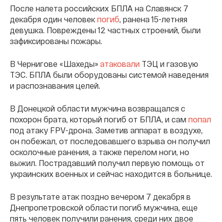
После налета российских БПЛА на Славянск 7
декабря один человек
погиб
, ранена 15-летняя
девушка. Повреждены 12 частных строений, были
зафиксированы пожары.
В Чернигове «Шахеды»
атаковали
ТЭЦ и газовую
ТЭС. БПЛА были оборудованы системой наведения
и распознавания целей.
В Донецкой области мужчина возвращался с
похорон брата, который погиб от БПЛА, и сам
попал
под атаку FPV-дрона. Заметив аппарат в воздухе,
он побежал, от последовавшего взрыва он получил
осколочные ранения, а также перелом ноги, но
выжил. Пострадавший получил первую помощь от
украинских военных и сейчас находится в больнице.
В результате атак поздно вечером 7 декабря в
Днепропетровской области погиб мужчина, еще
пять человек получили ранения, среди них двое