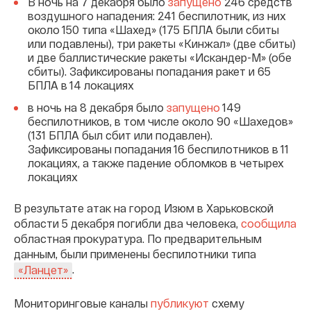
В ночь на 7 декабря было
запущено
246 средств
воздушного нападения: 241 беспилотник, из них
около 150 типа «Шахед» (175 БПЛА были сбиты
или подавлены), три ракеты «Кинжал» (две сбиты)
и две баллистические ракеты «Искандер-М» (обе
сбиты). Зафиксированы попадания ракет и 65
БПЛА в 14 локациях
в ночь на 8 декабря было
запущено
149
беспилотников, в том числе около 90 «Шахедов»
(131 БПЛА был сбит или подавлен).
Зафиксированы попадания 16 беспилотников в 11
локациях, а также падение обломков в четырех
локациях
В результате атак на город Изюм в Харьковской
области 5 декабря погибли два человека,
сообщила
областная прокуратура. По предварительным
данным, были применены беспилотники типа
.
«Ланцет»
Мониторинговые каналы
публикуют
схему