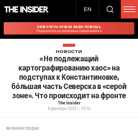
EN
НАМ ОЧЕНЬ НУЖНА ВАША ПОМОЩЬ
Подпишитесь на регулярные пожертвования
НОВОСТИ
«Не подлежащий
картографированию хаос» на
подступах к Константиновке,
бóльшая часть Северска в «серой
зоне». Что происходит на фронте
The Insider
8 декабря 2025 г., 20:10
#
ВОЕННАЯ СВОДКА