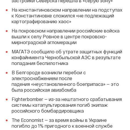
застройки Северска перешла в «серую зону»
На константиновском направлении на подступах
к Константиновке сложился «не подлежащий
картографированию хаос»
На покровском направлении российские войска
вышли к селу Ровное в центре покровско-
мирноградской агломерации
МАГАТЭ сообщило об утрате защитных функций
конфайнмента Чернобыльской АЭС в результате
попадания беспилотника
В Белгороде возникли перебои с
электроснабжением после
падения «неустановленного боеприпаса» — это
была российская авиабомба
Fighterbomber — из-за нештатного срабатывания
системы катапультирования погиб экипаж
российского бомбардировщика
The Economist — за время войны в Украине
погибло до 1% пригодного к военной службе