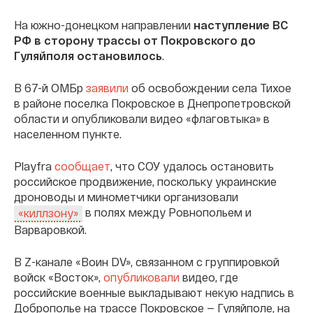
На южно-донецком направлении
наступление ВС
РФ в сторону трассы от Покровского до
Гуляйполя остановилось
.
В 67-й ОМБр
заявили
об освобождении села Тихое
в районе поселка Покровское в Днепропетровской
области и опубликовали видео «флаговтыка» в
населенном пункте.
Playfra
сообщает
, что СОУ удалось остановить
российское продвижение, поскольку украинские
дроноводы и минометчики организовали
в полях между Ровнопольем и
«киллзону»
Варваровкой.
В Z-канале «Воин DV», связанном с группировкой
войск «Восток»,
опубликовали
видео, где
российские военные выкладывают некую надпись в
Доброполье на трассе Покровское — Гуляйполе, на