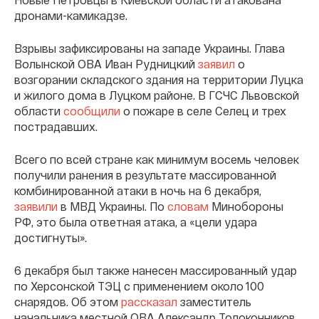
дронами-камикадзе.
Взрывы зафиксированы на западе Украины. Глава
Волынской ОВА Иван Рудницкий
заявил
о
возгорании складского здания на территории Луцка
и жилого дома в Луцком районе. В ГСЧС Львовской
области
сообщили
о пожаре в селе Селец и трех
пострадавших.
Всего по всей стране как минимум восемь человек
получили ранения в результате массированной
комбинированной атаки в ночь на 6 декабря,
заявили
в МВД Украины. По
словам
Минобороны
РФ, это была ответная атака, а «цели удара
достигнуты».
6 декабря был также нанесен массированный удар
по Херсонской ТЭЦ с применением около 100
снарядов. Об этом
рассказал
заместитель
начальника местной ОВА Александр Толоконников,