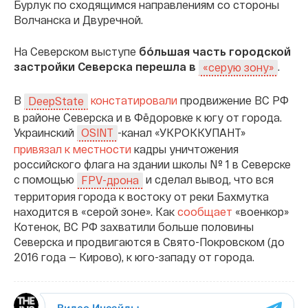
Бурлук по сходящимся направлениям со стороны
Волчанска и Двуречной.
На Северском выступе
бóльшая часть городской
застройки Северска перешла в
.
«серую зону»
В
констатировали
продвижение ВС РФ
DeepState
в районе Северска и в Фёдоровке к югу от города.
Украинский
-канал «УКРОККУПАНТ»
OSINT
привязал к местности
кадры уничтожения
российского флага на здании школы № 1 в Северске
с помощью
и сделал вывод, что вся
FPV-дрона
территория города к востоку от реки Бахмутка
находится в «серой зоне». Как
сообщает
«военкор»
Котенок, ВС РФ захватили больше половины
Северска и продвигаются в Свято-Покровском (до
2016 года — Кирово), к юго-западу от города.