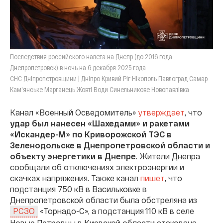
Последствия российского налета на Днепр (до 2016 года —
Днепропетровск) в ночь на 6 декабря 2025 года
СНС Дніпропетровщини | Дніпро Кривий Ріг Нікополь Павлоград Самар
Кам'янське Марганець Жовті Води Синельникове Новопавлівка
Канал «Военный Осведомитель»
утверждает
, что
удар был нанесен «Шахедами» и ракетами
«Искандер-М» по Криворожской ТЭС в
Зеленодольске в Днепропетровской области и
объекту энергетики в Днепре
. Жители Днепра
сообщали об отключениях электроэнергии и
скачках напряжения. Также канал
пишет
, что
подстанция 750 кВ в Васильковке в
Днепропетровской области была обстреляна из
«Торнадо-С», а подстанция 110 кВ в селе
РСЗО
Новые Петровцы в Киевской области атакована