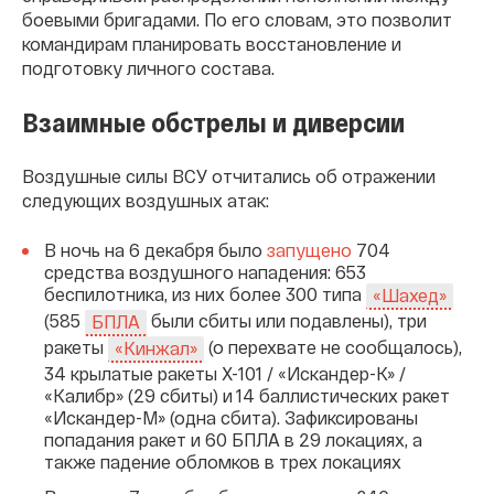
боевыми бригадами. По его словам, это позволит
командирам планировать восстановление и
подготовку личного состава.
Взаимные обстрелы и диверсии
Воздушные силы ВСУ отчитались об отражении
следующих воздушных атак:
В ночь на 6 декабря было
запущено
704
средства воздушного нападения: 653
беспилотника, из них более 300 типа
«Шахед»
(585
были сбиты или подавлены), три
БПЛА
ракеты
(о перехвате не сообщалось),
«Кинжал»
34 крылатые ракеты Х-101 / «Искандер-К» /
«Калибр» (29 сбиты) и 14 баллистических ракет
«Искандер-М» (одна сбита). Зафиксированы
попадания ракет и 60 БПЛА в 29 локациях, а
также падение обломков в трех локациях