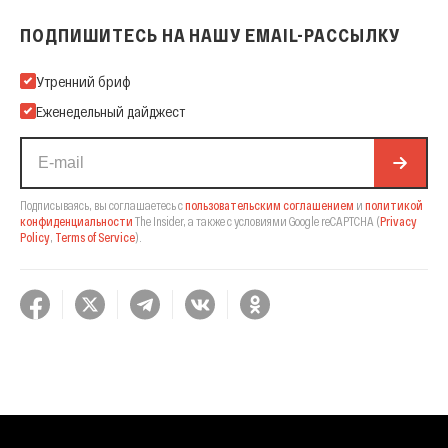
ПОДПИШИТЕСЬ НА НАШУ EMAIL-РАССЫЛКУ
Подпишитесь на нашу Email-рассылку
Утренний бриф
Еженедельный дайджест
Подписываясь, вы соглашаетесь с
пользовательским соглашением
и
политикой
конфиденциальности
The Insider,
а также с условиями Google reCAPTCHA
(
Privacy
Policy
,
Terms of Service
).