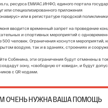
s.ru, ресурса ЕМИАС.ИНФО, единого портала госуда
уг или специализированного приложения
онавирус» или в регистратуре городской поликлиники
 июня вводится временный запрет на проведение кон
кательных и спортивных мероприятий с одновремен
 500 человек. Ограничения коснутся мероприятий, 
рытом воздухе, так и в зданиях, строениях и сооруж
айте Собянина, эти ограничения будут отменены в то
создадут зону, «свободную от ковида», и будут допус
иков с QR-кодами.
М ОЧЕНЬ НУЖНА ВАША ПОМОЩЬ