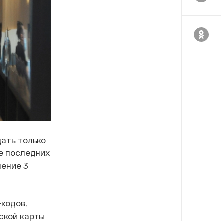
щать только
е последних
чение 3
кодов,
ской карты