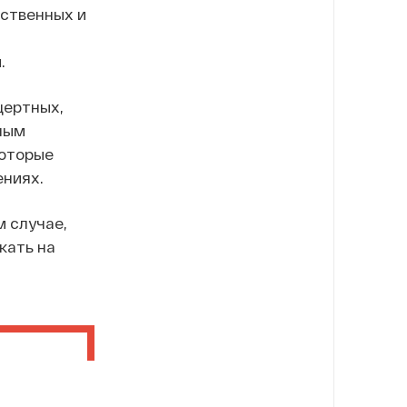
рственных и
.
цертных,
ным
которые
ениях.
м случае,
кать на