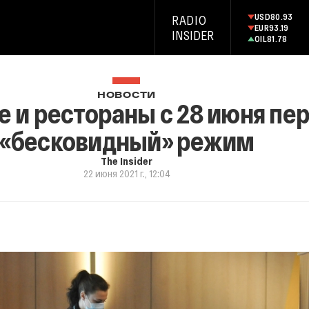
USD
80.93
RADIO
EUR
93.19
INSIDER
OIL
81.78
НОВОСТИ
 и рестораны с 28 июня пер
«бесковидный» режим
The Insider
22 июня 2021 г., 12:04