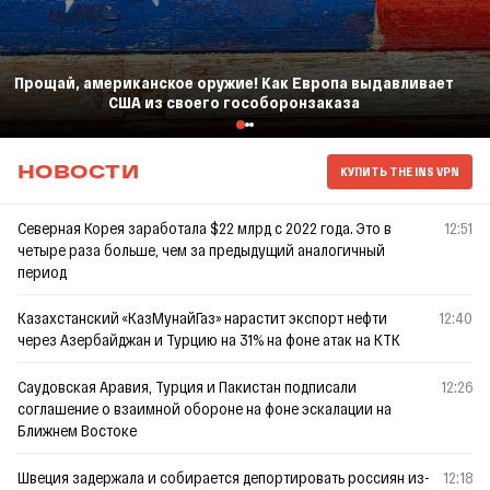
Прощай, американское оружие! Как Европа выдавливает
США из своего гособоронзаказа
КУПИТЬ THE INS VPN
НОВОСТИ
Северная Корея заработала $22 млрд с 2022 года. Это в
12:51
четыре раза больше, чем за предыдущий аналогичный
период
Казахстанский «КазМунайГаз» нарастит экспорт нефти
12:40
через Азербайджан и Турцию на 31% на фоне атак на КТК
Саудовская Аравия, Турция и Пакистан подписали
12:26
соглашение о взаимной обороне на фоне эскалации на
Ближнем Востоке
Швеция задержала и собирается депортировать россиян из-
12:18