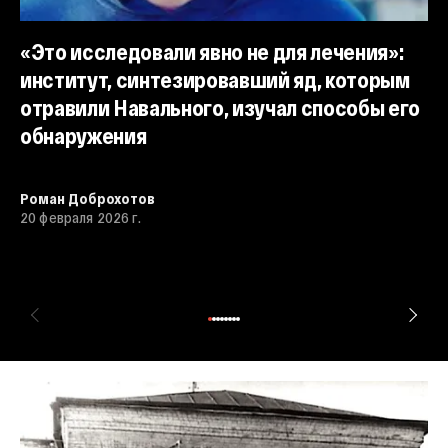
«Это исследовали явно не для лечения»:
институт, синтезировавший яд, которым
отравили Навального, изучал способы его
обнаружения
«
б
Роман Доброхотов
Th
20 февраля 2026 г.
Н
Ро
29