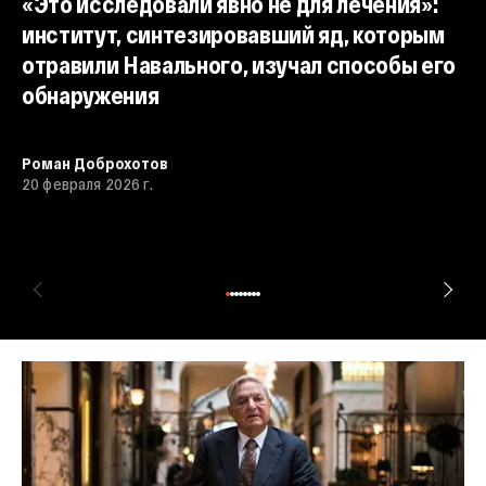
«Это исследовали явно не для лечения»:
институт, синтезировавший яд, которым
отравили Навального, изучал способы его
обнаружения
«
б
Роман Доброхотов
Th
20 февраля 2026 г.
Н
Ро
29