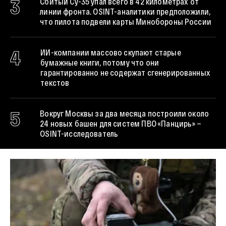
3
Сбитый Су-35 упал всего в 42 километрах от
линии фронта. OSINT-аналитики предположили,
что пилота подвели карты Минобороны России
4
ИИ-компании массово скупают старые
бумажные книги, потому что они
гарантированно не содержат сгенерированных
текстов
5
Вокруг Москвы за два месяца построили около
24 новых башен для систем ПВО «Панцирь» —
OSINT-исследователь